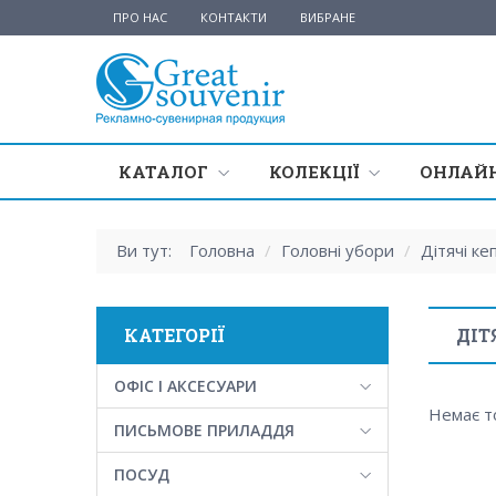
ПРО НАС
КОНТАКТИ
ВИБРАНЕ
КАТАЛОГ
КОЛЕКЦІЇ
ОНЛАЙН
Ви тут:
Головна
/
Головні убори
/
Дітячі ке
КАТЕГОРІЇ
ДІТ
ОФІС І АКСЕСУАРИ
Немає т
ПИСЬМОВЕ ПРИЛАДДЯ
ПОСУД