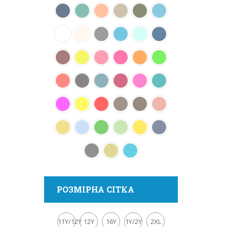
РОЗМІРНА СІТКА
11Y/12Y
12Y
16Y
1Y/2Y
2XL