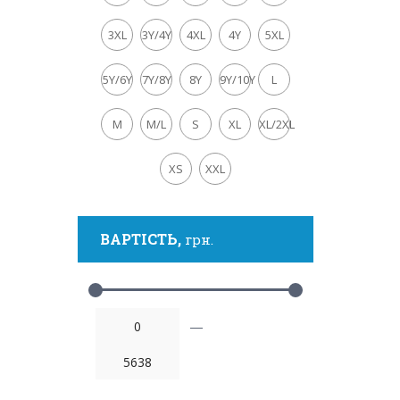
3XL
3Y/4Y
4XL
4Y
5XL
5Y/6Y
7Y/8Y
8Y
9Y/10Y
L
M
M/L
S
XL
XL/2XL
XS
XXL
ВАРТІСТЬ,
грн.
—