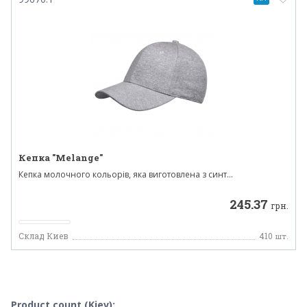
Кепка "Melange"
Кепка молочного кольорів, яка виготовлена ​​з синт...
245.37
грн.
Склад Киев
410
шт.
Product count (Kiev):