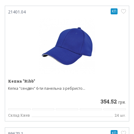
КП
21401.04
Кепка "Ribb"
Кепка "сендвіч" 6-ти панельна з ребристо...
354.52
грн.
Склад Киев
24
шт.
КП
99670.1