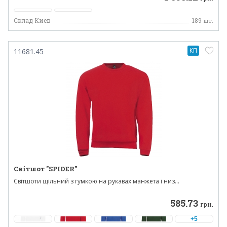
Склад Киев
189
шт.
КП
11681.45
Світшот "SPIDER"
Світшоти щільний з гумкою на рукавах манжета і низ...
585.73
грн.
+5