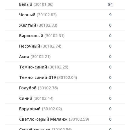
Белый
(30101.06)
84
Черный
(30102.03)
9
Желтый
(30102.33)
0
Бирюзовый
(30102.31)
0
Песочный
(30102.74)
0
Аква
(30102.21)
0
Темно-синий
(30102.29)
0
Темно-синий-319
(30102.04)
0
Голубой
(30102.76)
0
Синий
(30102.14)
0
Бордовый
(30102.02)
0
Светло-серый Меланж
(30102.59)
0
Серый меланж
(30102.56)
0