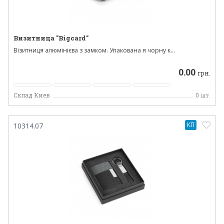
Визитница "Bigcard"
Візитниця алюмінієва з замком. Упакована я чорну к...
0.00
грн.
Склад Киев
0
шт.
КП
10314.07