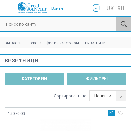
UK
RU
Войти
Поиск по сайту
Вы здесь:
Home
/
Офис и аксессуары
/
Визитници
ВИЗИТНИЦИ
КАТЕГОРИИ
ФИЛЬТРЫ
Сортировать по
Новинки
КП
13070.03