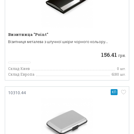
Визитница "Point"
Візитниця металева з штучної шкіри чорного кольору...
156.41
грн.
Склад Киев
0
шт.
Склад Европа
6180
шт.
КП
10310.44