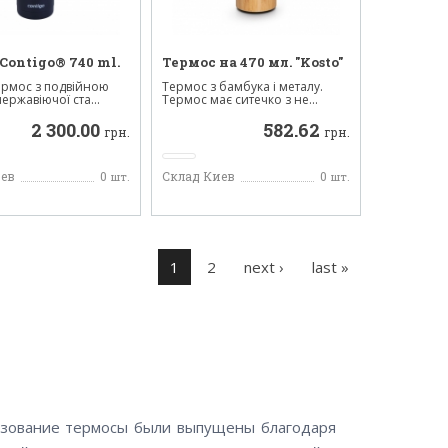
Contigo® 740 ml.
Термос на 470 мл. "Kosto"
ермос з подвійною
Термос з бамбука і металу.
нержавіючої ста...
Термос має ситечко з не...
2 300.00
582.62
грн.
грн.
иев
0
Склад Киев
0
шт.
шт.
Pages
1
2
next ›
last »
ьзование термосы были выпущены благодаря