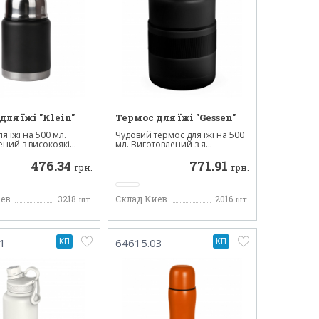
для їжі "Klein"
Термос для їжі "Gessen"
я їжі на 500 мл.
Чудовий термос для їжі на 500
ний з високоякі...
мл. Виготовлений з я...
476.34
771.91
грн.
грн.
иев
3218
Склад Киев
2016
шт.
шт.
КП
КП
1
64615.03