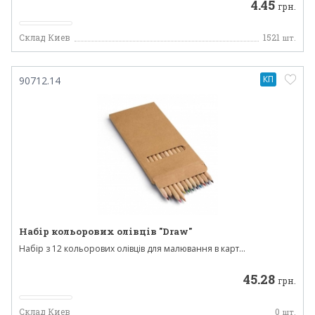
4.45
грн.
Склад Киев
1521
шт.
КП
90712.14
Набір кольорових олівців "Draw"
Набір з 12 кольорових олівців для малювання в карт...
45.28
грн.
Склад Киев
0
шт.