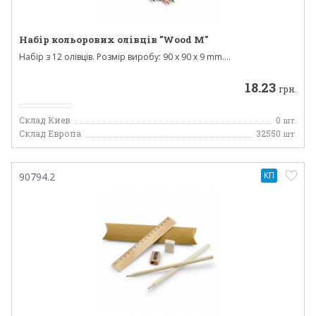
Набір кольорових олівців "Wood M"
Набір з 12 олівців. Розмір виробу: 90 x 90 x 9 mm....
18.23
грн.
Склад Киев
0
шт.
Склад Европа
32550
шт.
КП
90794.2