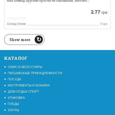
Міні олівець круглий простій не лакований, заточен...
2.77
грн.
Склад Киев
0
шт.
Show more
КАТАЛОГ
ОФИС И АКСЕССУАРЫ
ПИСЬМЕННЫЕ ПРИНАДЛЕЖНОСТИ
ПОСУДА
ИНСТРУМЕНТЫ И ФОНАРИ
ДОМ ОТДЫХ СПОРТ
УПАКОВКА
ПЛЕДЫ
ЗОНТЫ