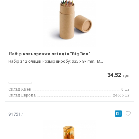
Набір кольорових олівців "Big Box"
Набір з 12 олівців. Розмір виробу: ø35 x 97 mm. М...
34.52
грн.
Склад Киев
0
шт.
Склад Европа
24656
шт.
КП
91751.1