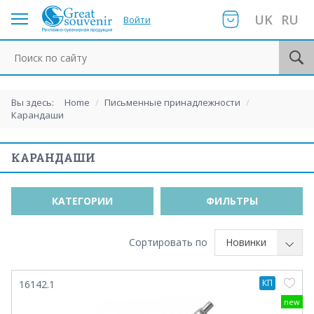
UK
RU
Войти
Поиск по сайту
Вы здесь:
Home
/
Письменные принадлежности
/
Карандаши
КАРАНДАШИ
КАТЕГОРИИ
ФИЛЬТРЫ
Сортировать по
Новинки
КП
16142.1
new