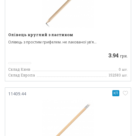
Олівець круглий з ластиком
Олівець з простим грифелем. не лакованої ув'я...
3.94
грн.
Склад Киев
0
шт.
Склад Европа
152583
шт.
КП
11409.44