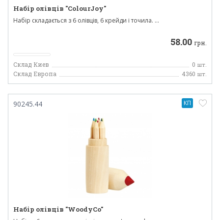
Набір олівців "ColourJoy"
Набір складається з 6 олівців, 6 крейди і точила. ...
58.00
грн.
Склад Киев
0
шт.
Склад Европа
4360
шт.
КП
90245.44
Набір олівців "WoodyCo"