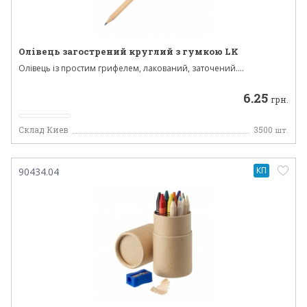
Олівець загострений круглий з гумкою LK
Олівець із простим грифелем, лакований, заточений....
6.25
грн.
Склад Киев
3500
шт.
КП
90434.04