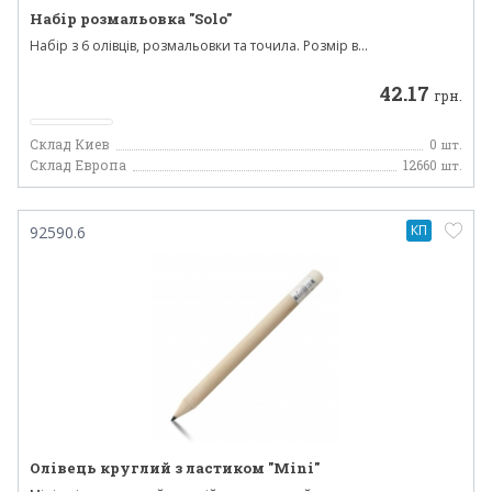
Набір розмальовка "Solo"
Набір з 6 олівців, розмальовки та точила. Розмір в...
42.17
грн.
Склад Киев
0
шт.
Склад Европа
12660
шт.
КП
92590.6
Олівець круглий з ластиком "Mini"