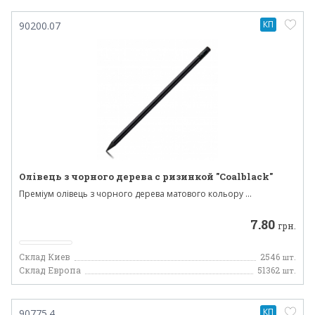
КП
90200.07
Олівець з чорного дерева с ризинкой "Coalblack"
Преміум олівець з чорного дерева матового кольору ...
7.80
грн.
Склад Киев
2546
шт.
Склад Европа
51362
шт.
КП
90775.4