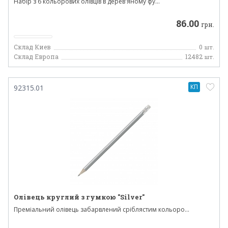
Набір з 6 кольорових олівців в дерев'яному фу...
86.00
грн.
Склад Киев
0
шт.
Склад Европа
12482
шт.
КП
92315.01
Олівець круглий з гумкою "Silver"
Преміальний олівець забарвлений сріблястим кольоро...