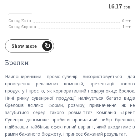
16.17
грн.
Склад Київ
0
шт.
Склад Європа
1
шт.
Show more
Брелки
Найпоширеніший промо-сувенір використовується для
проведення рекламних компаній, презентації нового
продукту і просто, як корпоративний подарунок-це брелок.
Нині ринку сувенірної продукції налічується багато видів
брелоків всілякої форми, розміру, призначення. Як не
загубитися серед такого розмаїття? Компанія «Грейт
Сувенір» допоможе зробити правильний вибір брелоків,
підібравши найбільш ефективний варіант, який входитиме в
рамки бажаного бюджету, і принесе бажаний результат.