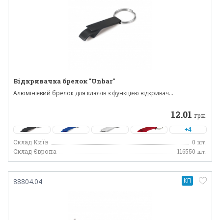
Відкривачка брелок "Unbar"
Алюмінієвий брелок для ключів з функцією відкривач...
12.01
грн.
+4
Склад Київ
0
шт.
Склад Європа
116550
шт.
КП
88804.04