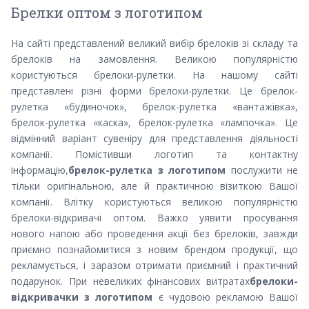
Брелки оптом з логотипом
На сайті представлений великий вибір брелоків зі складу та
брелоків на замовлення. Великою популярністю
користуються брелоки-рулетки. На нашому сайті
представлені різні форми брелоки-рулетки. Це брелок-
рулетка «будиночок», брелок-рулетка «вантажівка»,
брелок-рулетка «каска», брелок-рулетка «лампочка». Це
відмінний варіант сувеніру для представлення діяльності
компанії. Помістивши логотип та контактну
інформацію,
брелок-рулетка з логотипом
послужити не
тільки оригінальною, але й практичною візиткою Вашої
компанії. Влітку користуються великою популярністю
брелоки-відкривачі оптом. Важко уявити просування
нового напою або проведення акції без брелоків, завжди
приємно познайомитися з новим брендом продукції, що
рекламується, і заразом отримати приємний і практичний
подарунок. При невеликих фінансових витратах
брелоки-
відкривачки з логотипом
є чудовою рекламою Вашої