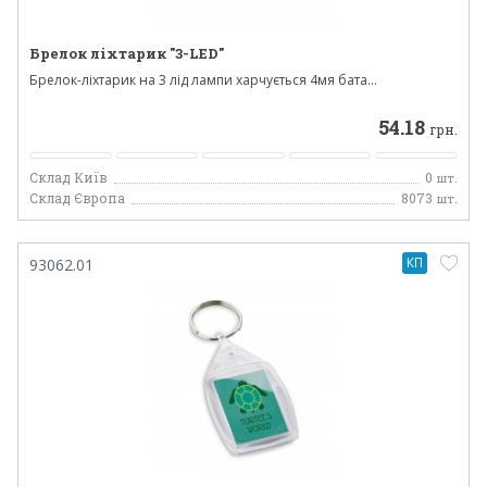
Брелок ліхтарик "3-LED"
Брелок-ліхтарик на 3 лід лампи харчується 4мя бата...
54.18
грн.
Склад Київ
0
шт.
Склад Європа
8073
шт.
КП
93062.01