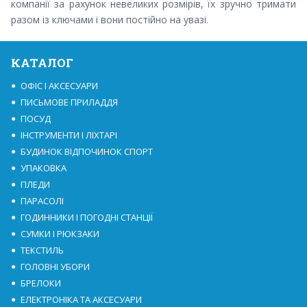
компанії за рахунок невеликих розмірів, їх зручно тримати
разом із ключами і вони постійно на увазі.
КАТАЛОГ
ОФІС І АКСЕСУАРИ
ПИСЬМОВЕ ПРИЛАДДЯ
ПОСУД
ІНСТРУМЕНТИ І ЛІХТАРІ
БУДИНОК ВІДПОЧИНОК СПОРТ
УПАКОВКА
ПЛЕДИ
ПАРАСОЛІ
ГОДИННИКИ І ПОГОДНІ СТАНЦІЇ
СУМКИ І РЮКЗАКИ
ТЕКСТИЛЬ
ГОЛОВНІ УБОРИ
БРЕЛОКИ
ЕЛЕКТРОНІКА ТА АКСЕСУАРИ