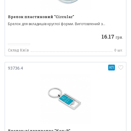
Брелок пластиковий "Circular"
Брелок для вкладишів круглої форми. Виготовлений з...
16.17
грн.
Склад Київ
0
шт.
КП
93736.4
Брелок-відкривачка "Key-P"