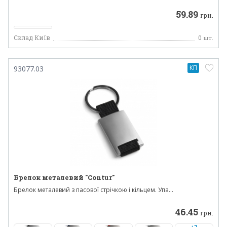
59.89
грн.
Склад Київ
0
шт.
КП
93077.03
Брелок металевий "Contur"
Брелок металевий з пасової стрічкою і кільцем. Упа...
46.45
грн.