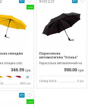
КП
КП
2
91012.21
new
лька складна
Парасолька
автоматична "Oriana"
ка складна Lido
Парасолька автоматичний на
мат зі зручною пл...
три сегменти. Парасольк...
346.59
590.00
грн.
грн.
+6
Склад Київ
0
шт.
їв
4011
шт.
КП
new