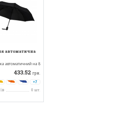
ля автоматична
ка автоматичний на 8
расолька з п...
433.52
грн.
+7
їв
0
шт.