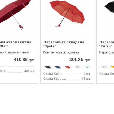
оля автоматична
Парасолька складана
Парасо
Star"
"Spate"
"Turin"
ійкий автоматичний
Компактний складаний
Парасоль
ку з куполом на ...
парасолю на три секції, ткани...
спиць. Па
410.88
201.26
грн.
грн.
+2
Київ
401
шт.
Склад Київ
0
Склад Ки
шт.
Склад Європа
48
шт.