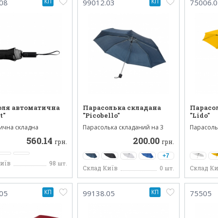
КП
КП
08
99012.03
75006.0
оля автоматична
Парасолька складана
Парасо
t"
"Picobello"
"Lido"
ична складна
Парасолька складаний на 3
Парасоль
 Reflect з
поділу, виготовлений з м...
напівавто
560.14
200.00
сти...
грн.
грн.
+7
Київ
98
шт.
Склад Київ
0
Склад Ки
шт.
КП
КП
05
99138.05
75505