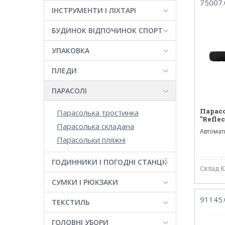
75007.
ІНСТРУМЕНТИ І ЛІХТАРІ
БУДИНОК ВІДПОЧИНОК СПОРТ
УПАКОВКА
ПЛЕДИ
ПАРАСОЛІ
Парас
Парасолька тростинка
"Reflec
Парасолька складана
Автомат
парасоля
Парасольки пляжні
вуглепла
ГОДИННИКИ І ПОГОДНІ СТАНЦІЇ
Склад 
СУМКИ І РЮКЗАКИ
91145.
ТЕКСТИЛЬ
ГОЛОВНІ УБОРИ