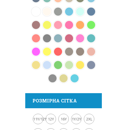
РОЗМІРНА СІТКА
11Y/12Y
12Y
16Y
1Y/2Y
2XL