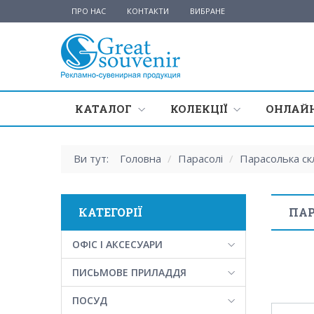
ПРО НАС
КОНТАКТИ
ВИБРАНЕ
КАТАЛОГ
КОЛЕКЦІЇ
ОНЛАЙН
Ви тут:
Головна
/
Парасолі
/
Парасолька ск
КАТЕГОРІЇ
ПАР
ОФІС І АКСЕСУАРИ
ПИСЬМОВЕ ПРИЛАДДЯ
ПОСУД