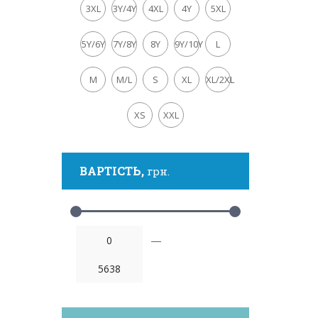
3XL
3Y/4Y
4XL
4Y
5XL
5Y/6Y
7Y/8Y
8Y
9Y/10Y
L
M
M/L
S
XL
XL/2XL
XS
XXL
ВАРТІСТЬ,
грн.
—