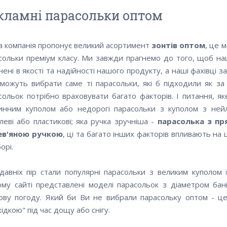
кламні парасольки оптом
 компанія пропонує великий асортимент
зонтів оптом
, це 
сольки преміум класу. Ми завжди прагнемо до того, щоб на
нені в якості та надійності нашого продукту, а наші фахівці 
можуть вибрати саме ті парасольки, які б підходили як за
сольок потрібно враховувати багато факторів. І питання, я
инним куполом або недорогі парасольки з куполом з ней
леві або пластикові; яка ручка зручніша -
парасолька з п
ев'яною ручкою
, ці та багато інших факторів впливають на
орі.
давніх пір стали популярні парасольки з великим куполом
му сайті представлені моделі парасольок з діаметром бан
ву погоду. Який би Ви не вибрали парасольку оптом - це
хідкою" під час дощу або снігу.