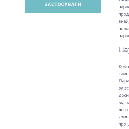
пара
прод
знай
чоло
пара
Па
Комп
тамп
Пара
за в
доси
від 
лого
комп
про 