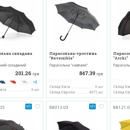
олька складана
Парасолька-тростина
Парасо
"Reversible"
"Archi"
ний складаний
Парасолька "навпаки".
Парасоль
 на три секції, ткани...
Чудовий парасольку...
спиць, тк
201.26
847.39
грн.
грн.
+2
Склад Київ
0
Склад Ки
шт.
Київ
0
шт.
Склад Європа
4571
Склад Є
шт.
КП
КП
05
88013.03
88121.0