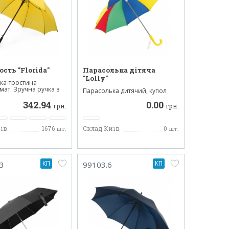
ость "Florida"
Парасолька дітяча
"Lolly"
ка-тростина
мат. Зручна ручка з
Парасолька дитячий, купол
виготовлений з поліестер...
342.94
0.00
грн.
грн.
їв
1676
Склад Київ
0
шт.
шт.
КП
КП
3
99103.6