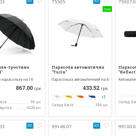
КП
КП
03
75505
75007.0
new
оля-тростина
Парасоля автоматична
Парасо
d"
"Turin"
"Reflect
 парасольку на 16
Парасолька автоматичний на 8
Автомати
упол тканинний, в...
спиць. Парасолька з п...
парасоля 
867.00
433.52
вуглепласт
грн.
грн.
+7
Київ
90
Склад Ки
шт.
Склад Київ
358
шт.
Європа
9226
шт.
КП
КП
03
99146.07
99100.0