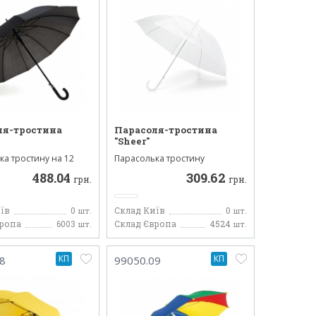
ля-тростина
Парасоля-тростина
"Sheer"
ка тростину на 12
Парасолька тростину
анинний купол в...
автоматичний, купол
488.04
309.62
прозорий. ...
грн.
грн.
їв
0
Склад Київ
0
шт.
шт.
вропа
6003
Склад Європа
4524
шт.
шт.
КП
КП
8
99050.09