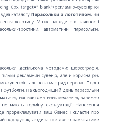
ding: 0px; target="_blank">рекламно-сувенірної
зділі каталогу
Парасольки з логотипом
, Ви
ення логотипу. У нас завжди є в наявності
асольки-тростини, автоматичні парасольки,
асольки декількома методами: шовкографія,
 тільки рекламний сувенір, але й корисна річ.
мо-сувенірів, але вона має ряд переваг. Перш
і футболки. На сьогоднішній день парасольки
оматичні, напівавтоматичні, механічні, залежно
 не мають терміну експлуатації. Нанесення
ода прорекламувати ваш бізнес і скласти про
ий подарунок, людина ще довго пам'ятатиме