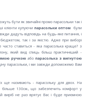
можуть бути як звичайні промо парасольки так і
ші клієнти купуючи
парасольки оптом
були
завжди дадуть відповідь на будь-яке питання, і
 бюджетом, так і за якістю. Адже при виборі
ке часто ставиться - яка парасолька краще? з
лону, який вид спиць більш практичніший -
рямою ручкою
або
парасолька з вигнутою
 ціну парасольки, і ми завжди допоможемо Вам
 їх ще називають - парасольку для двох. На
і більше 130см., що забезпечить комфорт у
й виріб не раз врятує Вас і буде приємною