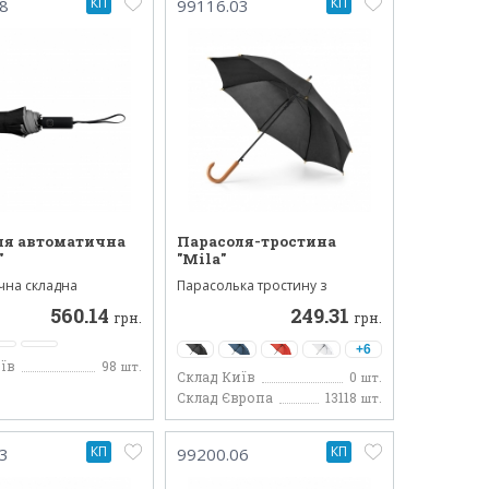
КП
КП
8
99116.03
ля автоматична
Парасоля-тростина
"
"Mila"
чна складна
Парасолька тростину з
Reflect з
металевим каркасом і
560.14
249.31
и...
тканинн...
грн.
грн.
+6
їв
98
шт.
Склад Київ
0
шт.
Склад Європа
13118
шт.
КП
КП
3
99200.06