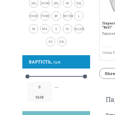
3XL
3Y/4Y
4XL
4Y
5XL
5Y/6Y
7Y/8Y
8Y
9Y/10Y
L
Парас
"Bell"
M
M/L
S
XL
XL/2XL
Парасол
формою,
XS
XXL
Склад 
ВАРТІСТЬ,
грн.
Show
—
Па
Пар