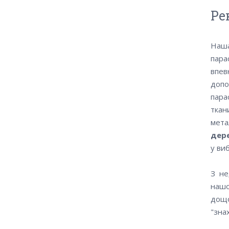
Ре
Наша
пара
впев
допо
пара
ткан
мета
дер
у виб
З не
нашо
дощо
"зна