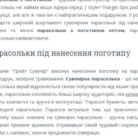
солька, не займає місце лідера серед | style="margin: 0px; pad
укції, але все ж таки він є найпрактичнішим подарунком. У ро
дете широкий асортимент сувенірних парасольок під нанес
вічі та жіночі
парасольки з логотипом оптом
, пар
сольки-напівавтомати.
расольки під нанесення логотипу
анія "Грейт Сувенір" виконує нанесення логотипу на пар
одрук, лазерне гравіювання.
Сувенірна парасолька
- це не
солька вкрай відрізняється своєю популярністю від інших про
се, парасольки охоплюють більш широку аудиторію, ніж
кепок
ть компактні та зручні в експлуатації. Парасолі бувають: авт
моделі парасольки. Парасолі актуальні тим, що практично
типу вашої компанії на сувенірні парасольки - зручна наг
анію приємне враження. Отримавши такий чудовий і корисн
Вас і, напевно, захоче продовжити співпрацю.