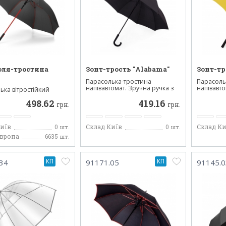
оля-тростина
Зонт-трость "Alabama"
Зонт-тр
Парасолька-тростина
Парасоль
напівавтомат. Зручна ручка з
напівавто
ька вітростійкий
с...
с...
ений зі скловолокн...
498.62
419.16
грн.
грн.
Київ
0
Склад Київ
0
Склад Ки
шт.
шт.
Європа
6635
шт.
КП
КП
34
91171.05
91145.0