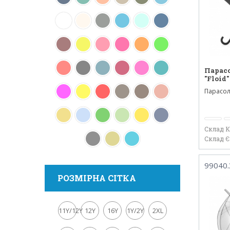
Парас
"Floid"
Парасол
виготовл
Склад 
Склад 
99040.
РОЗМІРНА СІТКА
11Y/12Y
12Y
16Y
1Y/2Y
2XL