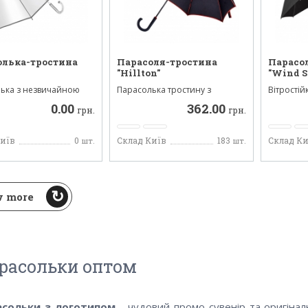
олька-тростина
Парасоля-тростина
Парасо
"Hillton"
"Wind S
ька з незвичайною
Парасолька тростину з
Вітрості
 купол виготовлени...
кольоровими елементами на
парасольк
0.00
362.00
ку...
грн.
грн.
Київ
0
Склад Київ
183
Склад Ки
шт.
шт.
 more
расольки оптом
асольки з логотипом
- чудовий промо-сувенір та оригінал