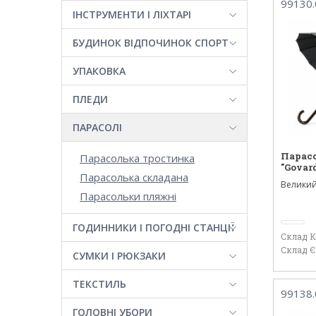
99130.
ІНСТРУМЕНТИ І ЛІХТАРІ
БУДИНОК ВІДПОЧИНОК СПОРТ
УПАКОВКА
ПЛЕДИ
ПАРАСОЛІ
Парас
Парасолька тростинка
"Govar
Парасолька складана
Великий
спиць. К
Парасольки пляжні
ГОДИННИКИ І ПОГОДНІ СТАНЦІЇ
Склад 
Склад 
СУМКИ І РЮКЗАКИ
ТЕКСТИЛЬ
99138.
ГОЛОВНІ УБОРИ