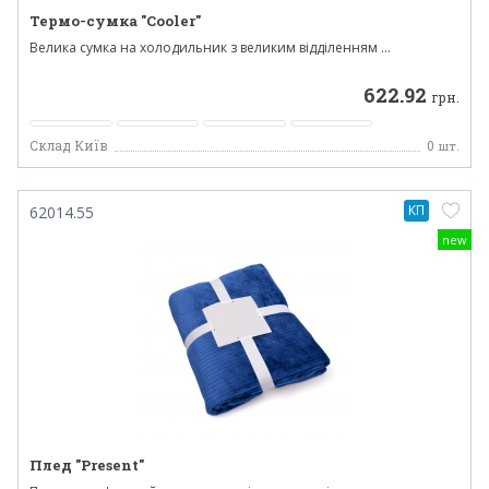
Термо-сумка "Cooler"
Велика сумка на холодильник з великим відділенням ...
622.92
грн.
Склад Київ
0
шт.
КП
62014.55
new
Плед "Рresent"