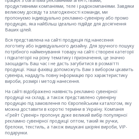
працює з багатьма рекламними агентствами,
продуктивними компаніями, теле і радіокомпаніями. Завдяки
великому досвіду та злагодженості команди, ми
пропонуємо індивідуально рекламно-сувенірну або промо
продукцію, яка найбільш ідеально підійде для досягнення
Ваших цілей.
Вся представлена ​​на сайті продукція під нанесення
логотипу або індивідуального дизайну. Для зручного пошуку
потрібного найменування товару на сайті створені категорії
і підкатегорії на різну тематику і призначення, це значно
заощадить Ваш час і не дасть загубитися в розмаїтті
продукції. Наші фахівці допоможуть Вам з вибором цікавить
сувеніра, нададуть повну інформацію про характеристику
вироби, розмірі і методі нанесення.
На сайті відображено наявність рекламно сувенірної
продукції на складі, а також представлено сувенірну
продукцію під замовлення по Європейським каталогом, яку
можна доставити в короткі терміни в Україну. Компанія
«Грейт Сувенір» пропонує дуже великий вибір популярної
рекламно сувенірної продукції оптом, такий як ручки,
брелоки, текстиль, а також вишукані шкіряні вироби, VIP-
подарунки.