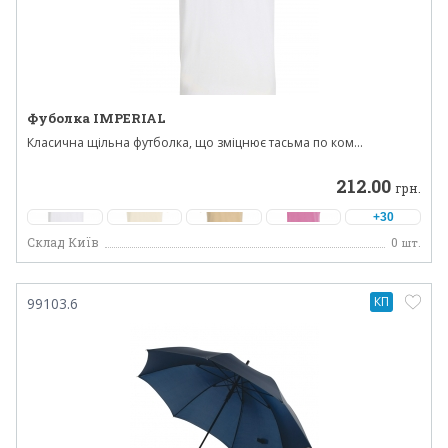
Фуболка IMPERIAL
Класична щільна футболка, що зміцнює тасьма по ком...
212.00
грн.
+30
Склад Київ
0
шт.
КП
99103.6