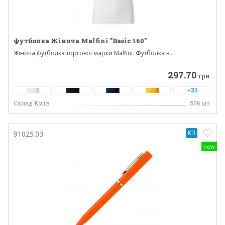
Футболка Жіноча Malfini "Basic 160"
Жіноча футболка торгової марки Malfini. Футболка в...
297.70
грн.
+31
Склад Київ
536
шт.
КП
91025.03
new