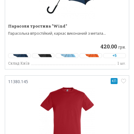
Парасоля тростина "Wind"
Парасолька вітростійкий, каркас виконаний з метала...
420.00
грн.
+5
Склад Київ
1
шт.
КП
11380.145