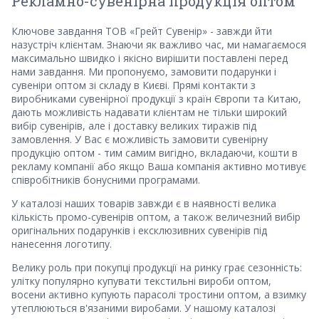
Рекламно-сувенірна продукція оптом
Ключове завдання ТОВ «Грейт Сувенір» - завжди йти
назустріч клієнтам. Знаючи як важливо час, ми намагаємося
максимально швидко і якісно вирішити поставлені перед
нами завдання. Ми пропонуємо, замовити подарунки і
сувеніри оптом зі складу в Києві. Прямі контакти з
виробниками сувенірної продукції з країн Європи та Китаю,
дають можливість надавати клієнтам не тільки широкий
вибір сувенірів, але і доставку великих тиражів під
замовлення. У Вас є можливість замовити сувенірну
продукцію оптом - тим самим вигідно, вкладаючи, кошти в
рекламу компанії або якщо Ваша компанія активно мотивує
співробітників бонусними програмами.
У каталозі наших товарів завжди є в наявності велика
кількість промо-сувенірів оптом, а також величезний вибір
оригінальних подарунків і ексклюзивних сувенірів під
нанесення логотипу.
Велику роль при покупці продукції на ринку грає сезонність:
улітку популярно купувати текстильні вироби оптом,
восени активно купують парасолі тростини оптом, а взимку
утеплюються в'язаними виробами. У нашому каталозі