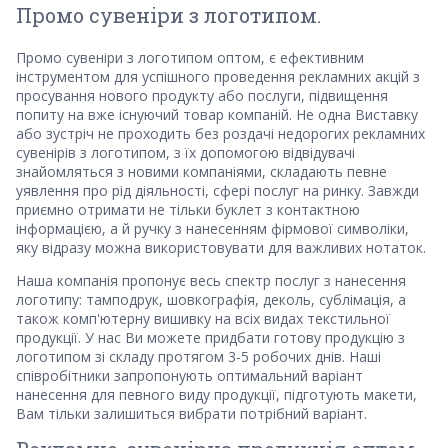
Промо сувеніри з логотипом.
Промо сувеніри з логотипом оптом, є ефективним
інструментом для успішного проведення рекламних акцій з
просування нового продукту або послуги, підвищення
попиту на вже існуючий товар компаній. Не одна Виставку
або зустріч не проходить без роздачі недорогих рекламних
сувенірів з логотипом, з їх допомогою відвідувачі
знайомляться з новими компаніями, складають певне
уявлення про рід діяльності, сфері послуг на ринку. Завжди
приємно отримати не тільки буклет з контактною
інформацією, а й ручку з нанесенням фірмової символіки,
яку відразу можна використовувати для важливих нотаток.
Наша компанія пропонує весь спектр послуг з нанесення
логотипу: тамподрук, шовкографія, деколь, сублімація, а
також комп'ютерну вишивку на всіх видах текстильної
продукції. У нас Ви можете придбати готову продукцію з
логотипом зі складу протягом 3-5 робочих днів. Наші
співробітники запропонують оптимальний варіант
нанесення для певного виду продукції, підготують макети,
Вам тільки залишиться вибрати потрібний варіант.