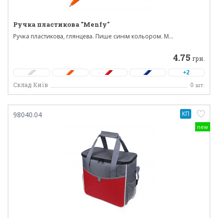
Ручка пластикова "Menfy"
Ручка пластикова, глянцева. Пише синім кольором. М...
4.75
грн.
+2
Склад Київ
0
шт.
КП
98040.04
new