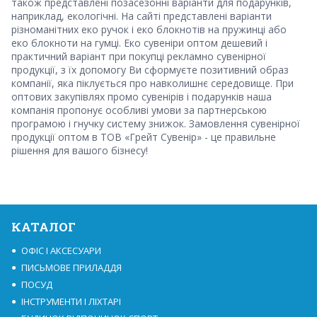
також представлені позасезонні варіанти для подарунків,
наприклад, екологічні. На сайті представлені варіанти
різноманітних еко ручок і еко блокнотів на пружинці або
еко блокноти на гумці. Еко сувеніри оптом дешевий і
практичний варіант при покупці рекламно сувенірної
продукції, з їх допомогу Ви сформуєте позитивний образ
компанії, яка піклується про навколишнє середовище. При
оптових закупівлях промо сувенірів і подарунків наша
компанія пропонує особливі умови за партнерською
програмою і гнучку систему знижок. Замовлення сувенірної
продукції оптом в ТОВ «Грейт Сувенір» - це правильне
рішення для вашого бізнесу!
КАТАЛОГ
ОФІС І АКСЕСУАРИ
ПИСЬМОВЕ ПРИЛАДДЯ
ПОСУД
ІНСТРУМЕНТИ І ЛІХТАРІ