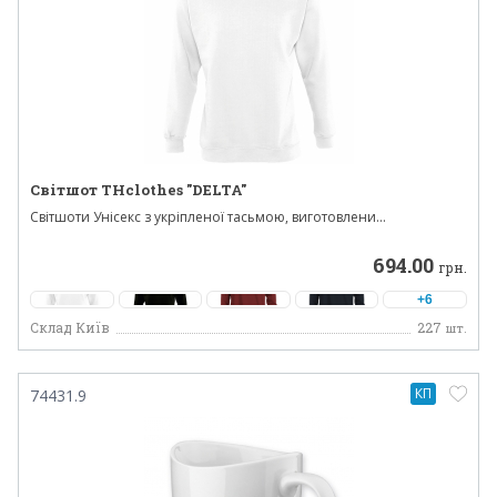
Світшот THclothes "DELTA"
Світшоти Унісекс з укріпленої тасьмою, виготовлени...
694.00
грн.
+6
Склад Київ
227
шт.
КП
74431.9