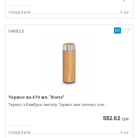
Склад Київ
0
шт.
КП
94683.6
Термос на 470 мл. "Kosto"
Термос з бамбука і металу. Термос має ситечко з не...
582.62
грн.
Склад Київ
0
шт.