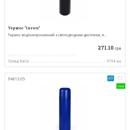
Термос "Invers"
Термос водонепроникний з світлодіодним дисплеєм, я...
271.10
грн.
Склад Київ
5754
шт.
КП
94613.05
new