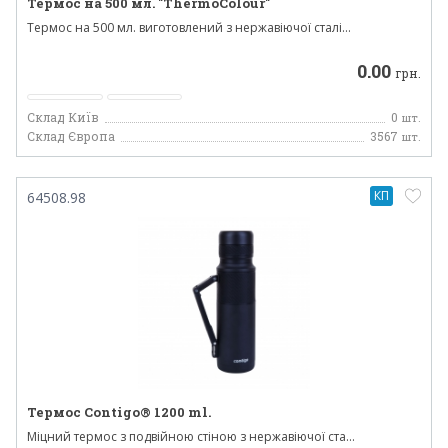
Термос на 500 мл. "ThermoColour"
Термос на 500 мл. виготовлений з нержавіючої сталі...
0.00
грн.
Склад Київ
0
шт.
Склад Європа
3567
шт.
КП
64508.98
Термос Contigo® 1200 ml.
Міцний термос з подвійною стіною з нержавіючої ста...