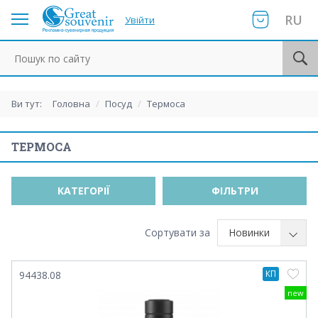
RU
Увійти
Пошук по сайту
Ви тут:
Головна
/
Посуд
/
Термоса
ТЕРМОСА
КАТЕГОРІЇ
ФІЛЬТРИ
Сортувати за
Новинки
КП
94438.08
new