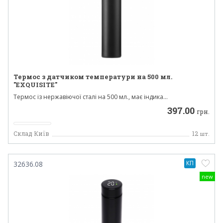
Термос з датчиком температури на 500 мл.
"EXQUISITE"
Термос із нержавіючої сталі на 500 мл., має індика...
397.00
грн.
Склад Київ
12
шт.
КП
32636.08
new