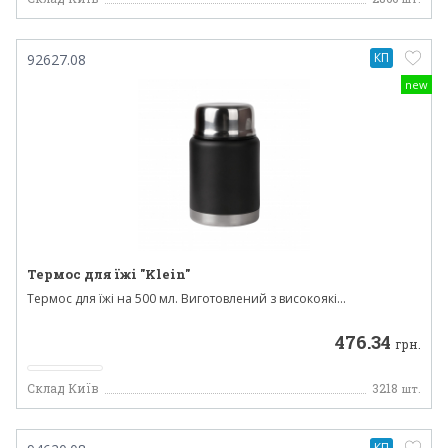
КП
92627.08
new
Термос для їжі "Klein"
Термос для їжі на 500 мл. Виготовлений з високоякі...
476.34
грн.
Склад Київ
3218
шт.
КП