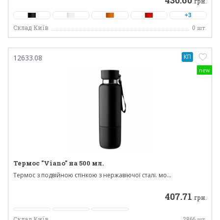
430.60
грн.
+3
Склад Київ
0
шт.
КП
12633.08
new
Термос "Viano" на 500 мл.
Термос з подвійною стінкою з нержавіючої сталі. мо...
407.71
грн.
Склад Київ
2866
шт.