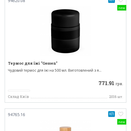
94620.08
new
Термос для їжі "Gessen"
Чудовий термос для їжі на 500 мл. Виготовлений з я...
771.91
грн.
Склад Київ
2016
шт.
КП
94765.16
new