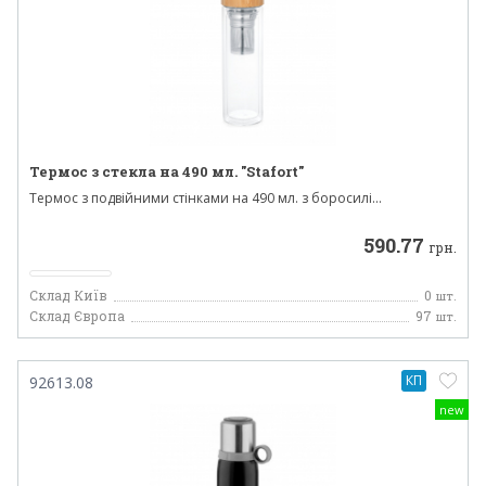
Термос з стекла на 490 мл. "Stafort"
Термос з подвійними стінками на 490 мл. з боросилі...
590.77
грн.
Склад Київ
0
шт.
Склад Європа
97
шт.
КП
92613.08
new