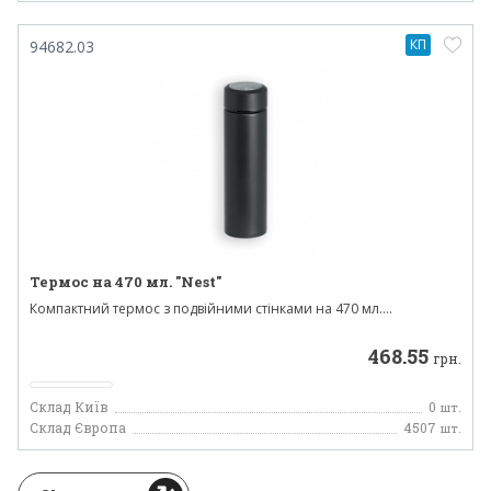
КП
94682.03
Термос на 470 мл. "Nest"
Компактний термос з подвійними стінками на 470 мл....
468.55
грн.
Склад Київ
0
шт.
Склад Європа
4507
шт.