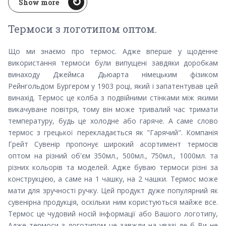
Show more
Термоси з логотипом оптом.
Що ми знаємо про термос. Адже вперше у щоденне
використання термоси були випущені завдяки доробкам
винаходу Джеймса Дьюарта німецьким фізиком
Рейнгольдом Бургером у 1903 році, який і запатентував цей
винахід. Термос це колба з подвійними стінками між якими
викачуване повітря, тому він може тривалий час тримати
температуру, будь це холодне або гаряче. А саме слово
термос з грецької перекладається як "Гарячий". Компанія
Грейт Сувенір пропонує широкий асортимент термосів
оптом на різний об'єм 350мл., 500мл., 750мл., 1000мл. та
різних кольорів та моделей. Адже буваю термоси різні за
конструкцією, а саме на 1 чашку, на 2 чашки. Термос може
мати для зручності ручку. Цей продукт дуже популярний як
сувенірна продукція, оскільки ним користуються майже все.
Термос це чудовий носій інформації або Вашого логотипу,
Адже термоси з логотипом це завжди на увазі де б Ви не