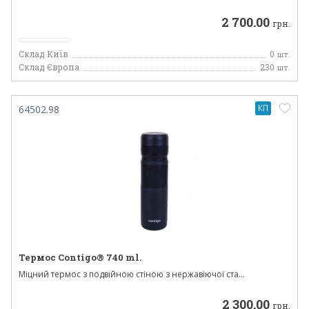
2 700.00
грн.
Склад Київ
0
шт.
Склад Європа
230
шт.
КП
64502.98
Термос Contigo® 740 ml.
Міцний термос з подвійною стіною з нержавіючої ста...
2 300.00
грн.