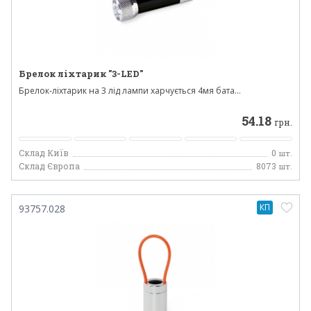
Брелок ліхтарик "3-LED"
Брелок-ліхтарик на 3 лід лампи харчується 4мя бата...
54.18
грн.
Склад Київ
0
шт.
Склад Європа
8073
шт.
КП
93757.028