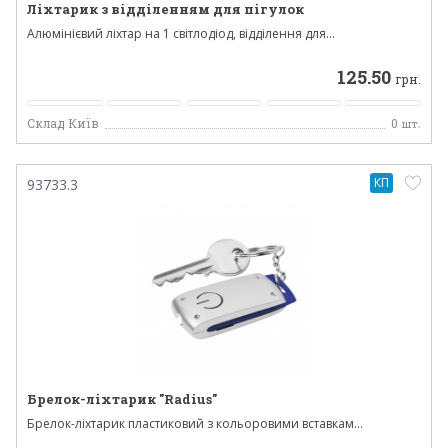
Ліхтарик з відділенням для пігулок
Алюмінієвий ліхтар на 1 світлодіод, відділення для...
125.50
грн.
Склад Київ
0
шт.
КП
93733.3
Брелок-ліхтарик "Radius"
Брелок-ліхтарик пластиковий з кольоровими вставкам...