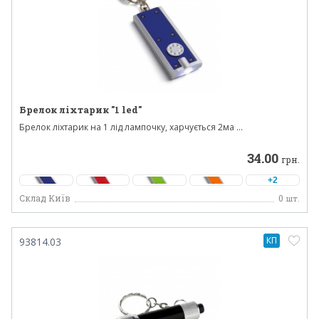
Брелок ліхтарик "1 led"
Брелок ліхтарик на 1 лід лампочку, харчується 2ма ...
34.00
грн.
+2
Склад Київ
0
шт.
КП
93814.03