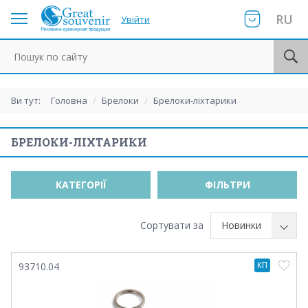
RU
Увійти
Пошук по сайту
Ви тут:
Головна
/
Брелоки
/
Брелоки-ліхтарики
БРЕЛОКИ-ЛІХТАРИКИ
КАТЕГОРІЇ
ФІЛЬТРИ
Сортувати за
Новинки
КП
93710.04