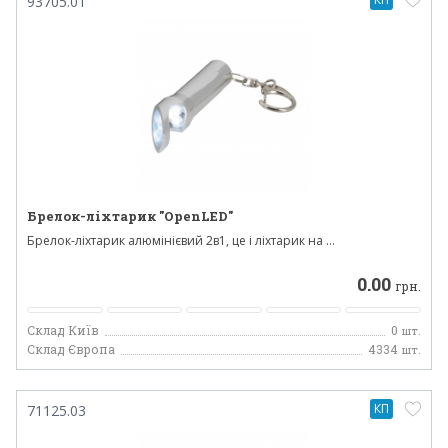
93705.01
Брелок-ліхтарик "OpenLED"
Брелок-ліхтарик алюмінієвий 2в1, це і ліхтарик на ...
0.00
грн.
Склад Київ
0
шт.
Склад Європа
4334
шт.
КП
71125.03