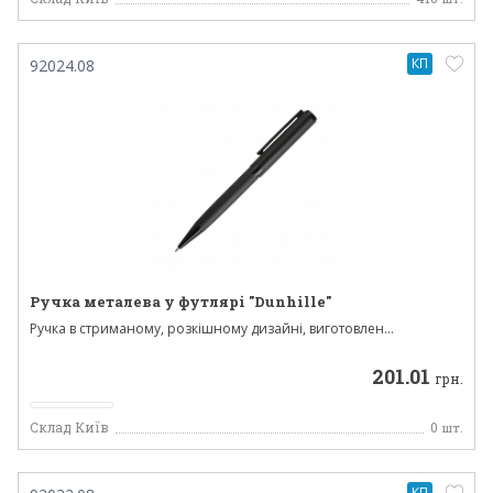
КП
92024.08
Ручка металева у футлярі "Dunhille"
Ручка в стриманому, розкішному дизайні, виготовлен...
201.01
грн.
Склад Київ
0
шт.
КП