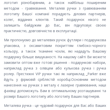
логотип різнобарвним, а також найбільш поширеним
методом - гравіювання. Металеві ручки з гравіюванням
логотипу Вашої компанії порадують ділових партнерів,
колег, відданих клієнтів. Такий подарунок нікого не
залишить байдужим до Вас, він підкуповує своєю
практичністю, довговічністю в експлуатації.
Ми пропонуємо до металевих ручок футляри і подарункова
упаковка, з оксамитовим покриттям глибоко-чорного
кольору, а також тканинні чохли, які нададуть Вашому
подарунку більше вишуканості. На нашому сайті Ви можете
замовити оптом вже готові рішення - подарункові набори,
наприклад ручка з олівцем або кулькова ручка і ручка
ролер. Престижні VIP ручки такі як наприклад
Parker вже
йдуть у фірмовій сріблястій коробці.Основним методом
нанесення на ручках з металу є лазерне гравіювання, наші
фахівці допоможуть Вам в оптимальному розташуванні та
розмірі Вашого логотипу або логотипу Ваших партнерів.
Металева ручка - це чудовий подарунок для Вас або Ваших