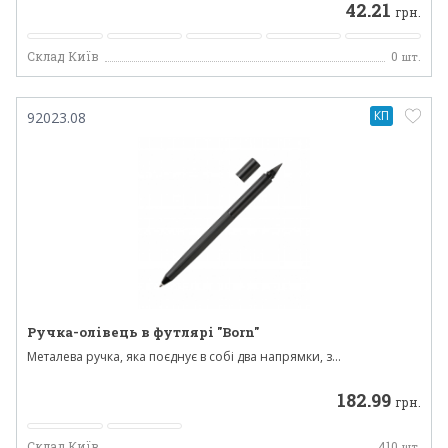
42.21
грн.
Склад Київ
0
шт.
КП
92023.08
Ручка-олівець в футлярі "Born"
Металева ручка, яка поєднує в собі два напрямки, з...
182.99
грн.
Склад Київ
410
шт.