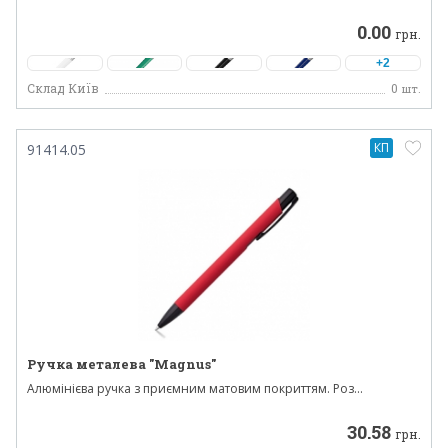
0.00
грн.
+2
Склад Київ
0
шт.
КП
91414.05
Ручка металева "Magnus"
Алюмінієва ручка з приємним матовим покриттям. Роз...
30.58
грн.