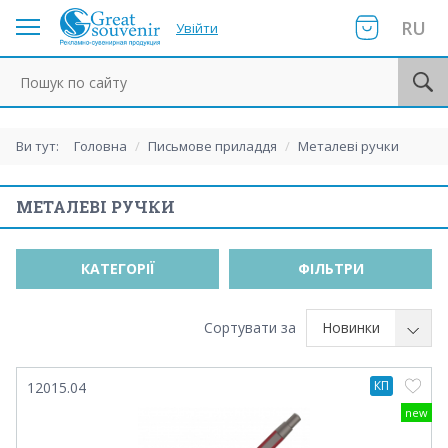
RU
Увійти
Пошук по сайту
Ви тут:
Головна
/
Письмове приладдя
/
Металеві ручки
МЕТАЛЕВІ РУЧКИ
КАТЕГОРІЇ
ФІЛЬТРИ
Сортувати за
Новинки
КП
12015.04
new