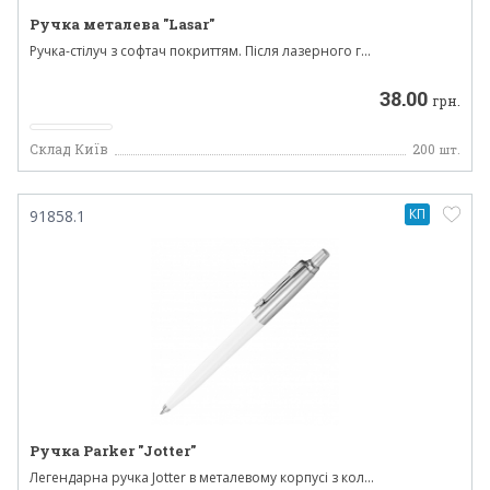
Ручка металева "Lasar"
Ручка-стілуч з софтач покриттям. Після лазерного г...
38.00
грн.
Склад Київ
200
шт.
КП
91858.1
Ручка Parker "Jotter"
Легендарна ручка Jotter в металевому корпусі з кол...