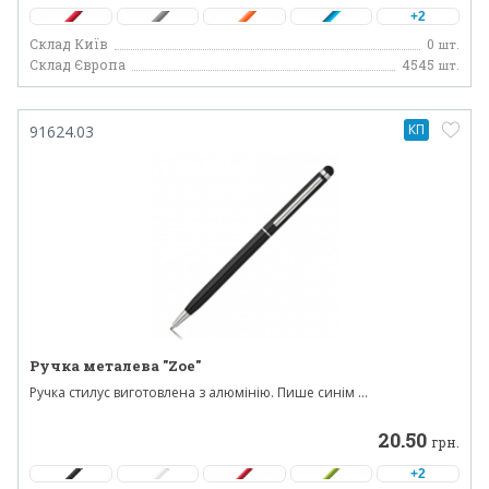
+2
Склад Київ
0
шт.
Склад Європа
4545
шт.
КП
91624.03
Ручка металева "Zoe"
Ручка стилус виготовлена ​​з алюмінію. Пише синім ...
20.50
грн.
+2