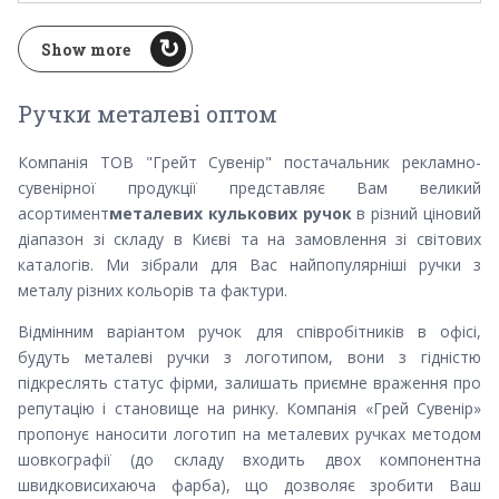
Show more
Ручки металеві оптом
Компанія ТОВ "Грейт Сувенір" постачальник рекламно-
сувенірної продукції представляє Вам великий
асортимент
металевих кулькових ручок
в різний ціновий
діапазон зі складу в Києві та на замовлення зі світових
каталогів. Ми зібрали для Вас найпопулярніші ручки з
металу різних кольорів та фактури.
Відмінним варіантом ручок для співробітників в офісі,
будуть металеві ручки з логотипом, вони з гідністю
підкреслять статус фірми, залишать приємне враження про
репутацію і становище на ринку. Компанія «Грей Сувенір»
пропонує наносити логотип на металевих ручках методом
шовкографії (до складу входить двох компонентна
швидковисихаюча фарба), що дозволяє зробити Ваш