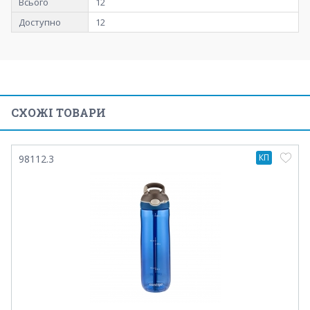
Всього
12
Доступно
12
СХОЖІ ТОВАРИ
КП
98112.3