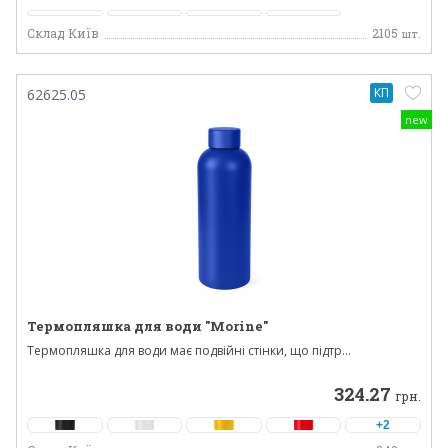
Склад Київ
2105
шт.
КП
62625.05
new
Термопляшка для води "Morine"
Термопляшка для води має подвійні стінки, що підтр...
324.27
грн.
+2