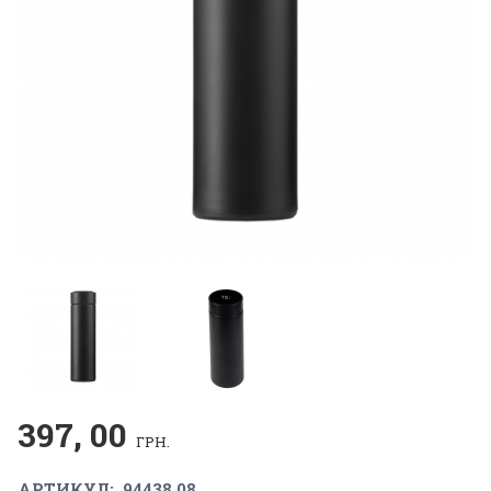
397, 00
ГРН.
АРТИКУЛ:
94438.08