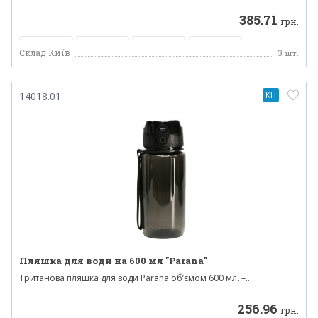
385.71
грн.
Склад Київ
3
шт.
КП
14018.01
Пляшка для води на 600 мл "Parana"
Тританова пляшка для води Parana об’ємом 600 мл. –...
256.96
грн.