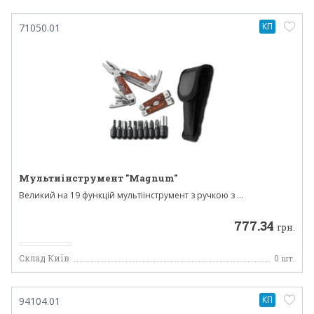
КП
71050.01
Мультиінструмент "Magnum"
Великий на 19 функцій мультіінструмент з ручкою з ...
777.34
грн.
Склад Київ
0
шт.
КП
94104.01