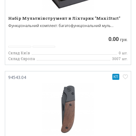
Набір Мультиінструмент и Ліхтарик "MaxiStart"
Функціональний комплект: багатофункціональний муль...
0.00
грн.
Склад Київ
0
шт.
Склад Європа
3007
шт.
КП
94543.04