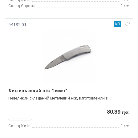
Склад Європа
9
шт.
КП
94185.01
Кишеньковий ніж "lesser"
Невеликий складаний металевий ніж, виготовлений з ...
80.39
грн.
Склад Київ
0
шт.