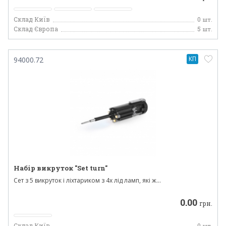
Склад Київ
0
шт.
Склад Європа
5
шт.
КП
94000.72
Набір викруток "Set turn"
Сет з 5 викруток і ліхтариком з 4х лід ламп, які ж...
0.00
грн.
Склад Київ
0
шт.