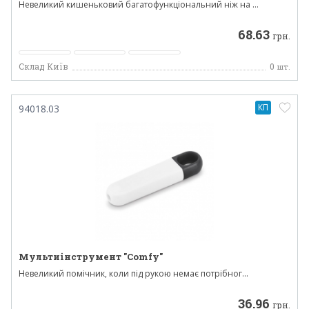
Невеликий кишеньковий багатофункціональний ніж на ...
68.63
грн.
Склад Київ
0
шт.
КП
94018.03
Мультиінструмент "Comfy"
Невеликий помічник, коли під рукою немає потрібног...
36.96
грн.