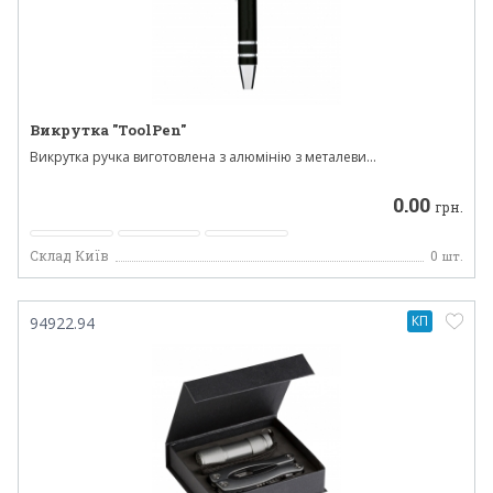
Викрутка "ToolPen"
Викрутка ручка виготовлена ​​з алюмінію з металеви...
0.00
грн.
Склад Київ
0
шт.
КП
94922.94