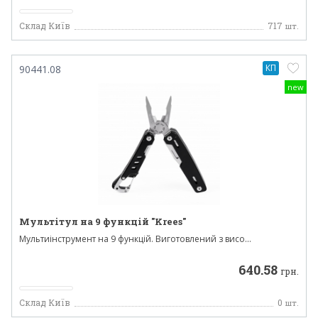
Склад Київ
717
шт.
КП
90441.08
new
Мультітул на 9 функцій "Krees"
Мультиінструмент на 9 функцій. Виготовлений з висо...
640.58
грн.
Склад Київ
0
шт.