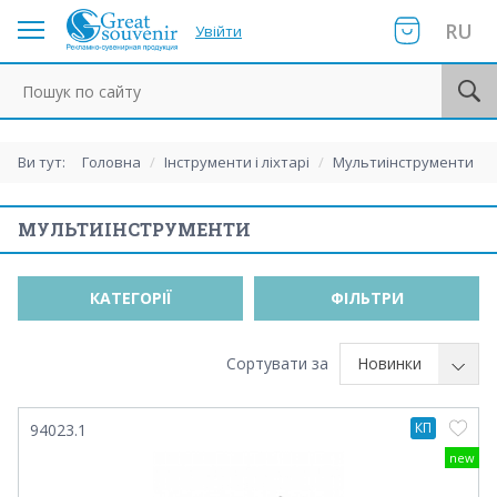
RU
Увійти
Пошук по сайту
Ви тут:
Головна
/
Інструменти і ліхтарі
/
Мультиінструменти
МУЛЬТИІНСТРУМЕНТИ
КАТЕГОРІЇ
ФІЛЬТРИ
Сортувати за
Новинки
КП
94023.1
new