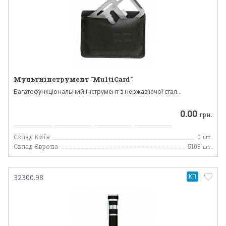
Мультиінструмент "MultiCard"
Багатофункціональний інструмент з нержавіючої стал...
0.00
грн.
Склад Київ
0
шт.
Склад Європа
5108
шт.
КП
32300.98