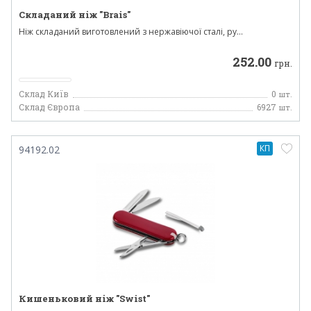
Складаний ніж "Brais"
Ніж складаний виготовлений з нержавіючої сталі, ру...
252.00
грн.
Склад Київ
0
шт.
Склад Європа
6927
шт.
КП
94192.02
Кишеньковий ніж "Swist"