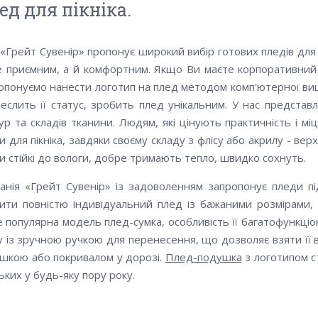
ед для пікніка.
«Грейт Сувенір» пропонує широкий вибір готових пледів для п
 приємним, а й комфортним. Якщо Ви маєте корпоративний 
опонуємо нанести логотип на плед методом комп'ютерної ви
реслить її статус, зробить плед унікальним. У нас представл
ур та складів тканини. Людям, які цінують практичність і міцн
и для пікніка, завдяки своєму складу з флісу або акрилу - ве
и стійкі до вологи, добре тримають тепло, швидко сохнуть.
анія «Грейт Сувенір» із задоволенням запропонує пледи пі
ити повністю індивідуальний плед із бажаними розмірами,
 популярна модель плед-сумка, особливість її багатофункціон
у із зручною ручкою для перенесення, що дозволяє взяти її
шкою або покривалом у дорозі.
Плед-подушка
з логотипом с
ьких у будь-яку пору року.