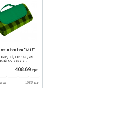
ля пікніка "Liff"
 плед-підстилка для
 який складаєть...
408.69
грн.
Київ
1085
шт.