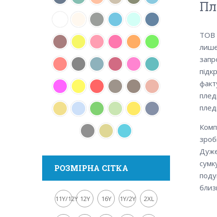
Пл
ТОВ 
лише
запр
підк
факт
плед
плед
Комп
зроб
Дуже
сумк
РОЗМІРНА СІТКА
поду
близ
11Y/12Y
12Y
16Y
1Y/2Y
2XL