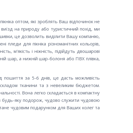
ікніка оптом, які зроблять Ваш відпочинок не
виїзд на природу або туристичний похід, ми
шивки, це дозволить виділити Вашу компанію,
ені пледи для пікніка різноманітних кольорів,
ість, м'якість і ніжність, підійдуть двошарові
рхній шар, а нижній шар-болоня або ПВХ плівка,
д пошиття за 5-6 днів, це дасть можливість
 складом тканини та з невеликим бюджетом.
альності. Вона легко складається в компактну
 в будь-яку подорож, чудово служити чудовою
тане чудовим подарунком для Ваших колег та