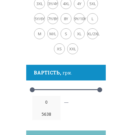
3XL
3Y/4Y
4XL
4Y
5XL
5Y/6Y
7Y/8Y
8Y
9Y/10Y
L
M
M/L
S
XL
XL/2XL
XS
XXL
ВАРТІСТЬ,
грн.
—