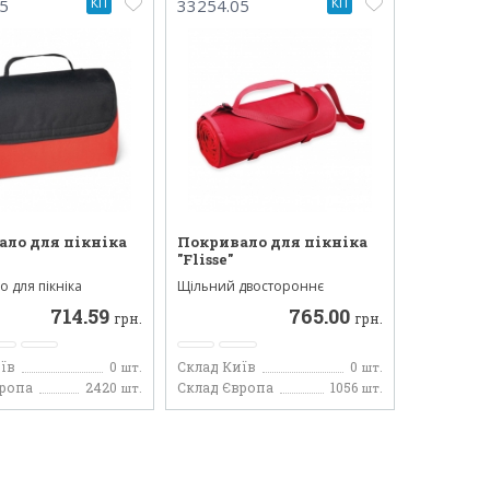
КП
КП
5
33254.05
ло для пікніка
Покривало для пікніка
"Flisse"
 для пікніка
Щільний двостороннє
я з м'якого п...
покривало для пікніка.
714.59
765.00
Виготов...
грн.
грн.
їв
0
Склад Київ
0
шт.
шт.
вропа
2420
Склад Європа
1056
шт.
шт.