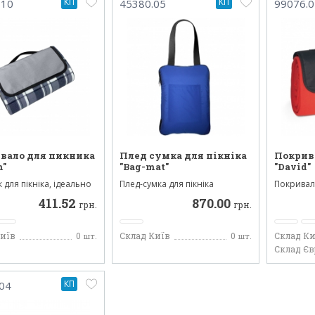
КП
КП
-10
45380.05
99076.0
вало для пикника
Плед сумка для пікніка
Покрива
n"
"Bag-mat"
"David"
для пікніка, ідеально
Плед-сумка для пікніка
Покривало
для туризму ...
виготовлений з 2х матеріалі...
складаєтьс
411.52
870.00
грн.
грн.
Київ
0
Склад Київ
0
Склад Ки
шт.
шт.
Склад Є
КП
04