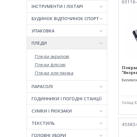
63116
ІНСТРУМЕНТИ І ЛІХТАРІ
БУДИНОК ВІДПОЧИНОК СПОРТ
УПАКОВКА
ПЛЕДИ
Пледи акрилові
Пледи флісові
Покры
Пледи для пікніка
"Berge
Килимок 
підійде 
ПАРАСОЛІ
ГОДИННИКИ І ПОГОДНІ СТАНЦІЇ
Склад 
СУМКИ І РЮКЗАКИ
ТЕКСТИЛЬ
45385.
ГОЛОВНІ УБОРИ