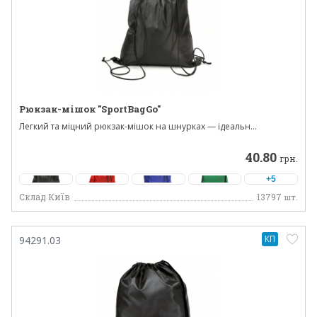
Рюкзак-мішок "SportBagGo"
Легкий та міцний рюкзак-мішок на шнурках — ідеальн...
40.80
грн.
+5
Склад Київ
13797
шт.
КП
94291.03