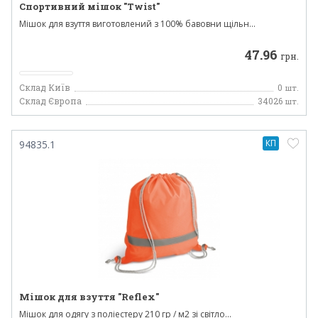
Спортивний мішок "Twist"
Мішок для взуття виготовлений з 100% бавовни щільн...
47.96
грн.
Склад Київ
0
шт.
Склад Європа
34026
шт.
КП
94835.1
Мішок для взуття "Reflex"
Мішок для одягу з поліестеру 210 гр / м2 зі світло...