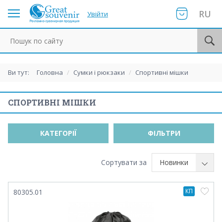
RU
Увійти
Пошук по сайту
Ви тут:
Головна
/
Сумки і рюкзаки
/
Спортивні мішки
СПОРТИВНІ МІШКИ
КАТЕГОРІЇ
ФІЛЬТРИ
Сортувати за
Новинки
КП
80305.01