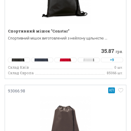
Спортивний мішок "Constar"
Спортивний мішок виготовлений з нейлону щільністю ...
35.87
грн.
+9
Склад Київ
0
шт.
Склад Європа
85066
шт.
КП
93066.98