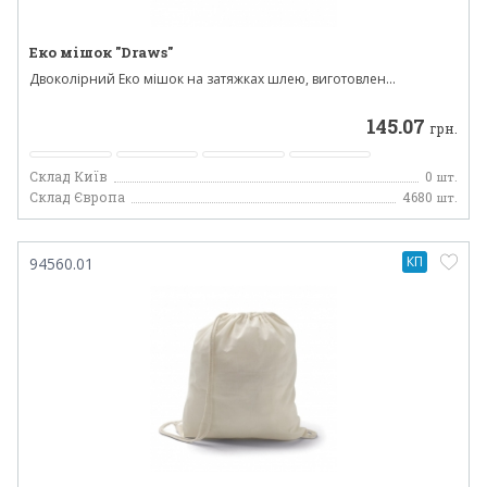
Еко мішок "Draws"
Двоколірний Еко мішок на затяжках шлею, виготовлен...
145.07
грн.
Склад Київ
0
шт.
Склад Європа
4680
шт.
КП
94560.01