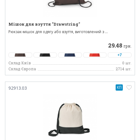
Мішок для взуття "Drawstring"
Рюкзак-мішок для одягу або взуття, виготовлений з ...
29.48
грн.
+7
Склад Київ
0
шт.
Склад Європа
2714
шт.
КП
92913.03