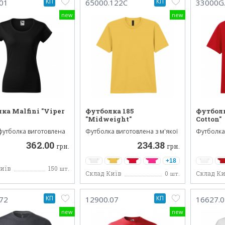
КП
КП
01
65000.122C
33000G
new
new
ка Malfini "Viper
Футболка 185
Футболк
"Midweight"
Cotton"
утболка виготовлена ​​
Футболка виготовлена з м'якої
Футболка 
якісного 100...
бавовни Softsty...
Ця лінійка
362.00
234.38
грн.
грн.
+18
Київ
150
шт.
Склад Київ
0
Склад Ки
шт.
КП
КП
72
12900.07
16627.0
new
new