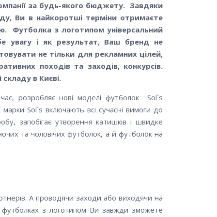
омпанії за будь-якого бюджету. Завдяки
ду, Ви в найкоротші терміни отримаєте
тю. Футболка з логотипом універсальний
бе увагу і як результат, Ваш бренд не
овувати не тільки для рекламних цілей,
ативних походів та заходів, конкурсів.
складу в Києві.
ас, розробляє нові моделі футболок Sol`s
марки Sol`s включають всі сучасні вимоги до
обу, запобігає утворення катишків і швидке
ночих та чоловічих футболок, а й футболок на
ртнерів. А проводячи заходи або виходячи на
х футболках з логотипом Ви завжди зможете