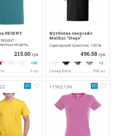
ка REGENT
Футболка оверсайз
Malfini "Stage"
 REGENT -
ярніша модель,
Одинарний трикотаж, 100 %
..
бавовна (склад може відр...
215.00
496.58
грн.
грн.
+30
+3
їв
0
Склад Київ
558
шт.
шт.
КП
КП
122
11502.136