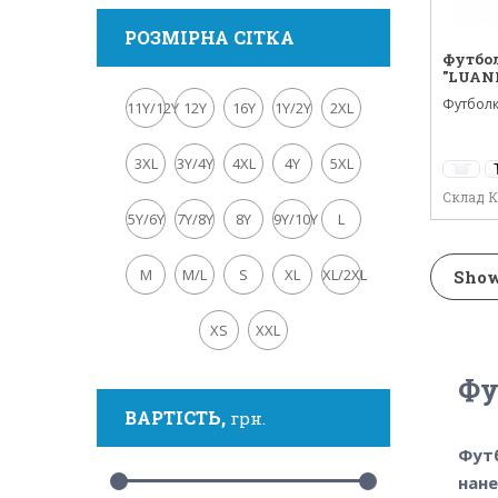
РОЗМІРНА СІТКА
Футбол
"LUAN
Футболка
11Y/12Y
12Y
16Y
1Y/2Y
2XL
бавовни 
3XL
3Y/4Y
4XL
4Y
5XL
Склад 
5Y/6Y
7Y/8Y
8Y
9Y/10Y
L
M
M/L
S
XL
XL/2XL
Show
XS
XXL
Фу
ВАРТІСТЬ,
грн.
Фут
нан