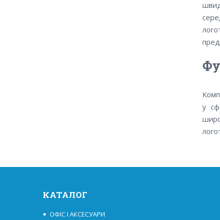
швид
сере
лого
предс
Фу
Комп
у сф
широ
лого
КАТАЛОГ
ОФІС І АКСЕСУАРИ