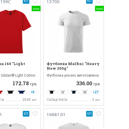
КП
КП
.199C
13700
new
new
а 160 "Light
Футболка Malfini "Heavy
New 200g"
Gildan® Light Cotton:
Футболка унісекс виготовлена ​​
 поєднує...
з високоякісного 10...
172.78
336.00
грн.
грн.
+6
+27
їв
2545
Склад Київ
0
шт.
шт.
КП
КП
1
16681.01