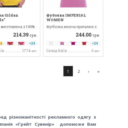
а Gildan
Фуболка IMPERIAL
le"
WOMEN
виготовлена ​​з 100%
Футболка жіноча приталені з
ільністю 15...
круглим коміром. 100% ...
214.39
244.00
грн.
грн.
+24
+24
їв
1774
Склад Київ
0
шт.
шт.
Сторінки
1
2
›
»
ед різноманітності рекламного одягу з
омпанія «Грейт Сувенір» допоможе Вам