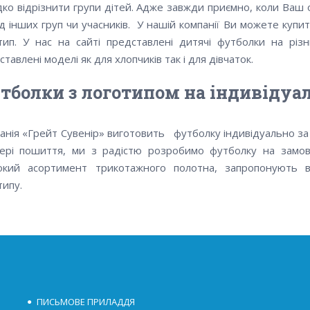
ко відрізнити групи дітей. Адже завжди приємно, коли Ваш 
д інших груп чи учасників. У нашій компанії Ви можете купи
тип. У нас на сайті представлені дитячі футболки на різн
тавлені моделі як для хлопчиків так і для дівчаток.
тболки з логотипом на індивідуа
анія «Грейт Сувенір» виготовить футболку індивідуально з
ері пошиття, ми з радістю розробимо футболку на замо
кий асортимент трикотажного полотна, запропонують в
типу.
ПИСЬМОВЕ ПРИЛАДДЯ