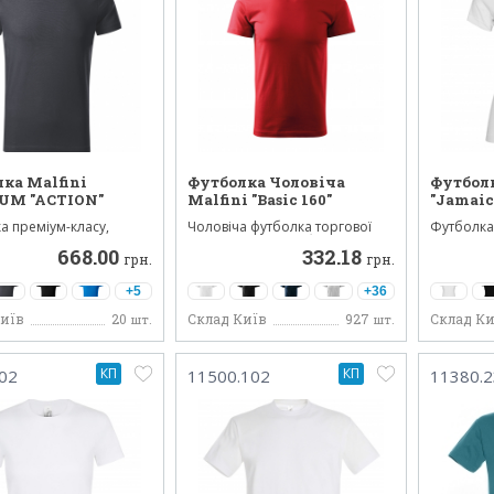
ка Malfini
Футболка Чоловіча
Футболк
UM "ACTION"
Malfini "Basic 160"
"Jamaic
а преміум-класу,
Чоловіча футболка торгової
Футболка
ена ​​з трикотажно...
марки Malfini. Футболка...
— ідеальн
668.00
332.18
грн.
грн.
+5
+36
Київ
20
Склад Київ
927
Склад Ки
шт.
шт.
КП
КП
02
11500.102
11380.