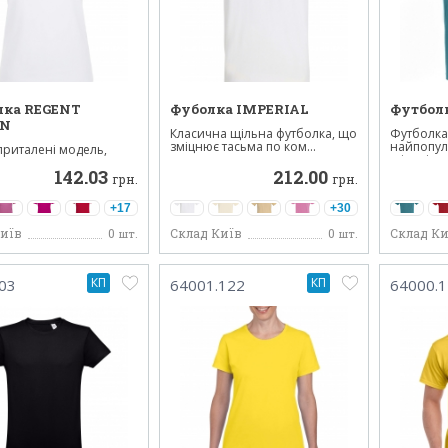
лка REGENT
Фуболка IMPERIAL
Футбол
N
Класична щільна футболка, що
Футболка
зміцнює тасьма по ком...
найпопул
приталені модель,
щільність.
 щільністю 170 гр...
142.03
212.00
грн.
грн.
+17
+30
Київ
0
Склад Київ
0
Склад Ки
шт.
шт.
КП
КП
03
64001.122
64000.