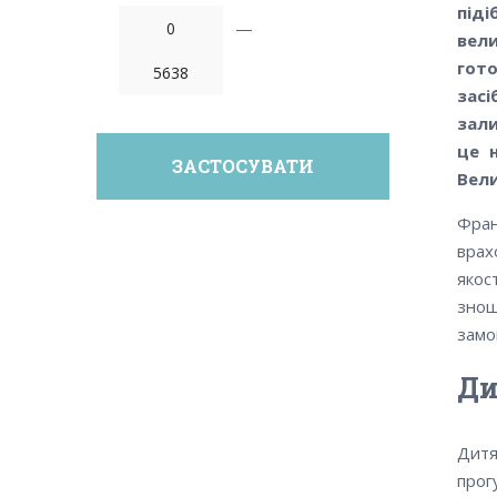
під
—
вел
гот
зас
зали
це 
Вели
Фран
врах
якос
знош
замов
Ди
Дитя
прог