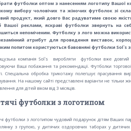
ібрати
футболки оптом
з нанесенням логотипу Вашої к
икому вибору чоловічих та жіночих футболок зі скла
овий продукт, який довго Вас радуватиме своєю якіс
іб Вашої реклами, яскраві футболки звернуть на се
шиться непоміченим. Футболку з лого можна використ
незамінний атрибут для проведення виставок, корпор
ким попитом користуються бавовняні футболки Sol`s зі 
цузька компанія Sol`s виробляти футболки вже довгий ч
овуючи Ваші побажання та рекомендації. Футболки торгової 
ті. Спеціальна обробка трикотажу полегшує прасування вир
ування. На нашому сайті представлені варіанти не тільки жі
лення для дітей віком від 3 місяців.
тячі футболки з логотипом
чі футболки з логотипом чудовий подарунок дітям Ваших па
улянку з групою, у дитячих оздоровчих таборах у дитячи