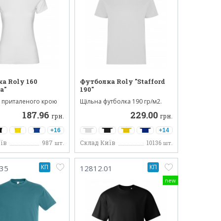
а Roly 160
Футболка Roly "Stafford
a"
190"
 приталеного крою
Щільна футболка 190 гр/м2.
е поєднання сти...
Вигтовлена з 100% бавов...
187.96
229.00
грн.
грн.
+16
+14
їв
987
Склад Київ
10136
шт.
шт.
КП
КП
235
12812.01
new