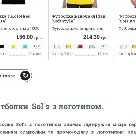
ка THclothes
Футболка жіноча Gildan
Футболк
DA"
"SoftStyle"
"SoftSty
 виготовлена ​​з 100%
Футболка жіноча приталені,
Футболка 
щільністю 15...
виготовлена ​​з 100% ба...
бавовни щ
156.00
214.39
грн.
грн.
+22
+15
Київ
284
Склад Київ
17
Склад Ки
шт.
шт.
 more
тболки Sol`s з логотипом.
болка Sol's з логотипом займає лідируюче місце сер
есенням символіки та промо-одягу з логотипом. К