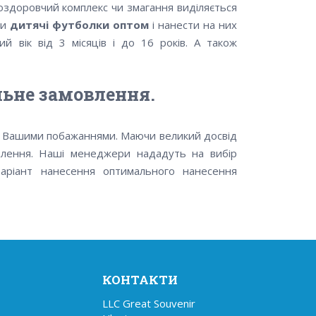
оздоровчий комплекс чи змагання виділяється
ти
дитячі футболки оптом
і нанести на них
ий вік від 3 місяців і до 16 років. А також
льне замовлення.
а Вашими побажаннями. Маючи великий досвід
влення. Наші менеджери нададуть на вибір
аріант нанесення оптимального нанесення
КОНТАКТИ
LLC Great Souvenir
