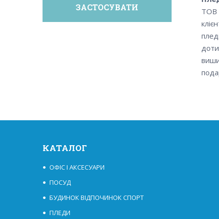
ТОВ 
кліє
плед
доти
виши
пода
КАТАЛОГ
ОФІС І АКСЕСУАРИ
ПОСУД
БУДИНОК ВІДПОЧИНОК СПОРТ
ПЛЕДИ