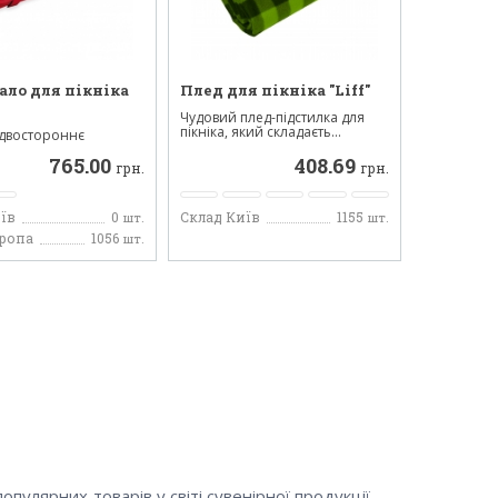
ло для пікніка
Плед для пікніка "Liff"
Чудовий плед-підстилка для
пікніка, який складаєть...
двостороннє
 для пікніка.
765.00
408.69
грн.
грн.
їв
0
Склад Київ
1155
шт.
шт.
вропа
1056
шт.
пулярних товарів у світі сувенірної продукції.