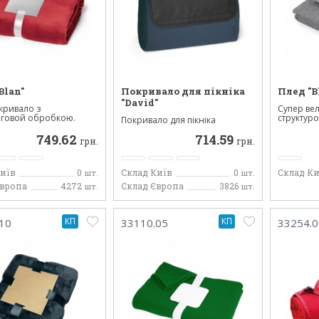
Blan"
Покривало для пікніка
Плед "B
"David"
кривало з
Супер вел
інговой обробкою.
структуро
Покривало для пікніка
..
складається з м'якого п...
749.62
714.59
грн.
грн.
Київ
0
Склад Київ
0
Склад Ки
шт.
шт.
Європа
4272
Склад Європа
3826
шт.
шт.
КП
КП
10
33110.05
33254.0