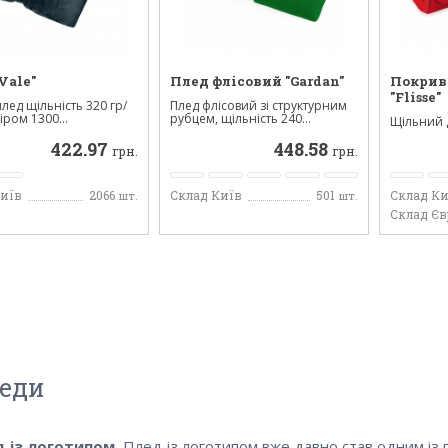
Vale"
Плед флісовий "Gardan"
Покрива
"Flisse"
лед щільність 320 гр/
Плед флісовий зі структурним
ром 1300...
рубцем, щільність 240...
Щільний 
покривало
422.97
448.58
Виготов...
грн.
грн.
Київ
2066
Склад Київ
501
Склад Ки
шт.
шт.
Склад Є
еди
 із логотипом.
Плед із логотипом вже давно став одним із по