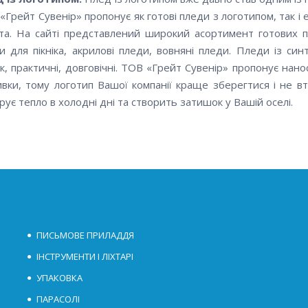
«Грейт Сувенір» пропонує як готові пледи з логотипом, так і
нта. На сайті представлений широкий асортимент готових пл
и для пікніка, акрилові пледи, вовняні пледи. Пледи із син
к, практичні, довговічні. ТОВ «Грейт Сувенір» пропонує на
вки, тому логотип Вашої компанії краще зберегтися і не в
рує тепло в холодні дні та створить затишок у Вашій оселі.
ПИСЬМОВЕ ПРИЛАДДЯ
ІНСТРУМЕНТИ І ЛІХТАРІ
УПАКОВКА
ПАРАСОЛІ