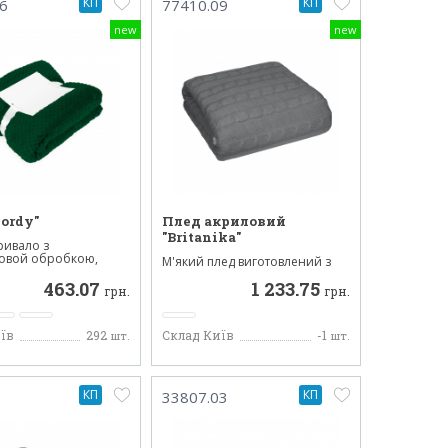
КП
КП
6
77410.09
new
new
ordy"
Плед акриловий
"Britanika"
ривало з
нговой обробкою,
М'який плед виготовлений з
.
акрилу який має пл...
463.07
1 233.75
грн.
грн.
їв
292
Склад Київ
-1
шт.
шт.
КП
КП
33807.03