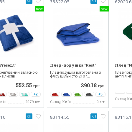
КП
КП
55
33822.05
62020.6
new
new
Рresent"
Плед-подушка "Rest"
Плед "N
ерев'язаний атласною
Плед-подушка виготовлена ​​з
Плед-пок
з листів...
флісу щільністю 210 г...
антіпілі
щільніст..
552.55
290.18
грн.
грн.
+2
+5
Склад Ки
Київ
2079
Склад Київ
0
шт.
шт.
КП
КП
-10
83114.55
83115.1