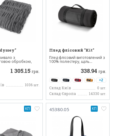
dyssey"
Плед флісовий "Kit"
ривало з
Плед флісовий виготовлений з
нговою обробкою,
100% поліестеру, щіль...
1 305.15
338.94
грн.
грн.
+2
їв
1036
шт.
Склад Київ
0
шт.
Склад Європа
14330
шт.
КП
КП
45380.05