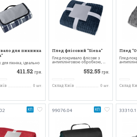
вало для пикника
Плед флісовий "Siena"
Плед "O
n"
Плед-покривало флісове з
Плед-пок
антипілінговою обробкою, ...
антипілі
для пікніка, ідеально
густина ...
для туризму ...
411.52
552.55
грн.
грн.
Київ
0
Склад Київ
0
Склад Ки
шт.
шт.
КП
КП
02
99076.04
33310.1