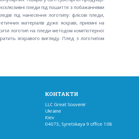
 ексклюзивні пледи під пошиття з побажаннями
едів під нанесення логотипу: флісові пледи,
тетичних матеріалів дуже яскраві, приємні на
носити логотип на пледи методом комп'ютерної
тратить яскравого вигляду. Плед з логотипом
КОНТАКТИ
LLC Great Souvenir

Ukraine

Kiev

04073, Syretskaya 9 office 108