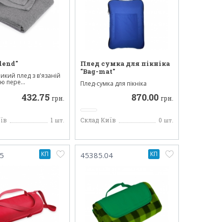
lend"
Плед сумка для пікніка
"Bag-mat"
икий плед з в'язаній
ю пере...
Плед-сумка для пікніка
виготовлений з 2х матеріалі...
432.75
870.00
грн.
грн.
їв
1
Склад Київ
0
шт.
шт.
КП
КП
5
45385.04