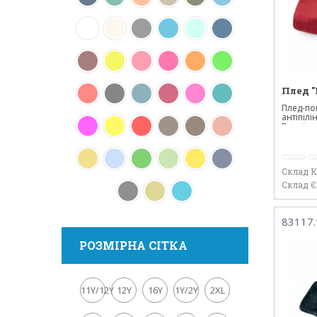
Плед "
Плед-по
антіпіл
Розмір в.
Склад 
Склад 
83117.
РОЗМІРНА СІТКА
11Y/12Y
12Y
16Y
1Y/2Y
2XL