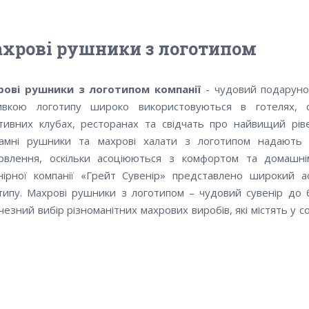
хрові рушники з логотипом
рові рушники з логотипом компанії
- чудовий подаруно
вкою логотипу широко використовуються в готелях, с
тивних клубах, ресторанах та свідчать про найвищий ріве
амні рушники та махрові халати з логотипом надають
рвлення, оскільки асоціюються з комфортом та домашні
нірної компанії «Грейт Сувенір» представлено широкий 
типу. Махрові рушники з логотипом – чудовий сувенір до б
чезний вибір різноманітних махрових виробів, які містять у 