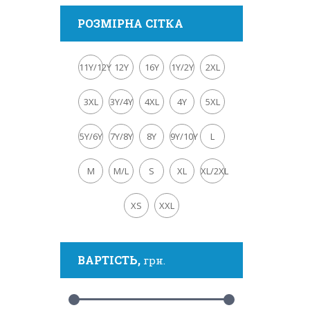
РОЗМІРНА СІТКА
11Y/12Y
12Y
16Y
1Y/2Y
2XL
3XL
3Y/4Y
4XL
4Y
5XL
5Y/6Y
7Y/8Y
8Y
9Y/10Y
L
M
M/L
S
XL
XL/2XL
XS
XXL
ВАРТІСТЬ,
грн.