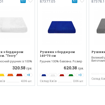
КП
КП
01
87377.05
87378.1
к з бордюром
Рушник з бордюром
Рушник 
см. "Terry"
140*70 см
Великий 
Виготовле
кісний рушник із 100%
Рушник 100% бавовна. Розмір
 щільністю 44...
рушника: 140 * 70 см. ...
320.58
620.38
грн.
грн.
+8
+3
Склад Ки
Київ
4106
Склад Київ
1106
шт.
шт.