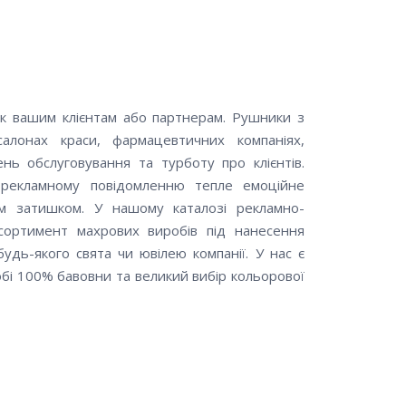
к вашим клієнтам або партнерам. Рушники з
алонах краси, фармацевтичних компаніях,
нь обслуговування та турботу про клієнтів.
 рекламному повідомленню тепле емоційне
м затишком. У нашому каталозі рекламно-
асортимент махрових виробів під нанесення
удь-якого свята чи ювілею компанії. У нас є
собі 100% бавовни та великий вибір кольорової