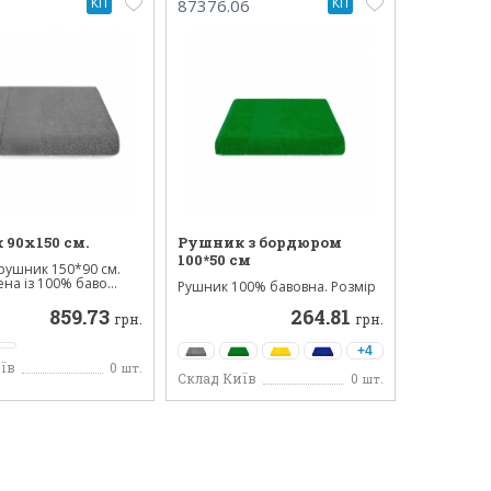
КП
КП
87376.06
90х150 см.
Рушник з бордюром
100*50 см
рушник 150*90 см.
на із 100% баво...
Рушник 100% бавовна. Розмір
рушника: 100 * 50 см. ...
859.73
264.81
грн.
грн.
+4
їв
0
шт.
Склад Київ
0
шт.