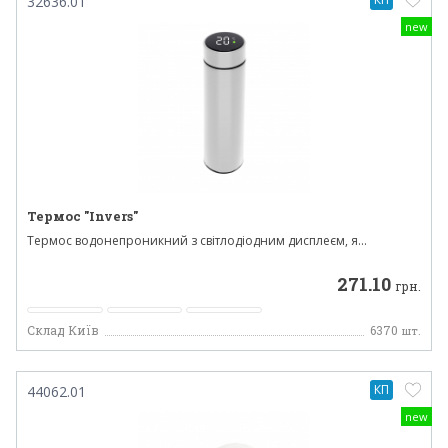
32636.01
new
Термос "Invers"
Термос водонепроникний з світлодіодним дисплеєм, я...
271.10
грн.
Склад Київ
6370
шт.
КП
44062.01
new