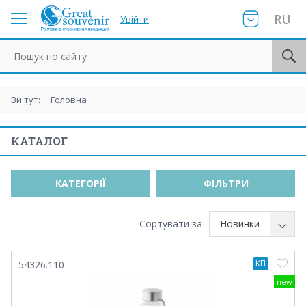
RU
Увійти
Пошук по сайту
Ви тут:
Головна
КАТАЛОГ
КАТЕГОРІЇ
ФІЛЬТРИ
Сортувати за
Новинки
КП
54326.110
new