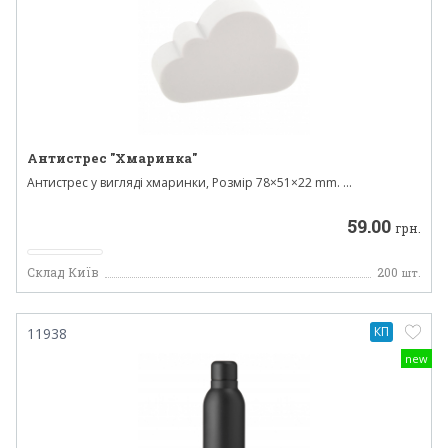
Антистрес "Хмаринка"
Антистрес у вигляді хмаринки, Розмір 78×51×22 mm. ...
59.00
грн.
Склад Київ
200
шт.
КП
11938
new