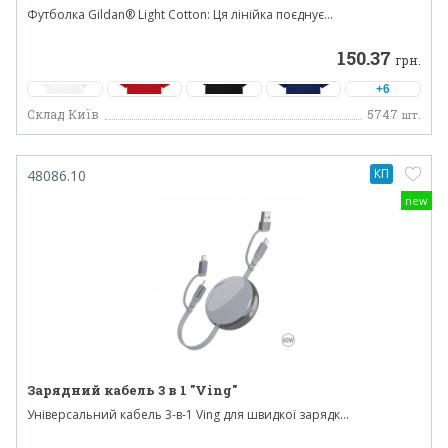
Футболка Gildan® Light Cotton: Ця лінійка поєднує...
150.37
грн.
+6
Склад Київ
5747
шт.
КП
48086.10
new
Зарядний кабель 3 в 1 "Ving"
Універсальний кабель 3-в-1 Ving для швидкої зарядк...