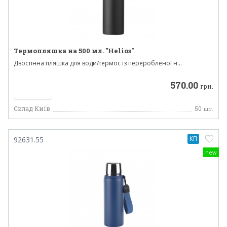
Термопляшка на 500 мл. "Helios"
Двостінна пляшка для води/термос із переробленої н...
570.00
грн.
Склад Київ
50
шт.
КП
92631.55
new