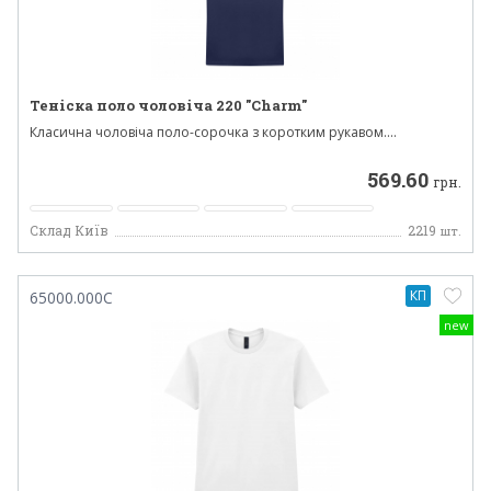
Теніска поло чоловіча 220 "Charm"
Класична чоловіча поло-сорочка з коротким рукавом....
569.60
грн.
Склад Київ
2219
шт.
КП
65000.000C
new