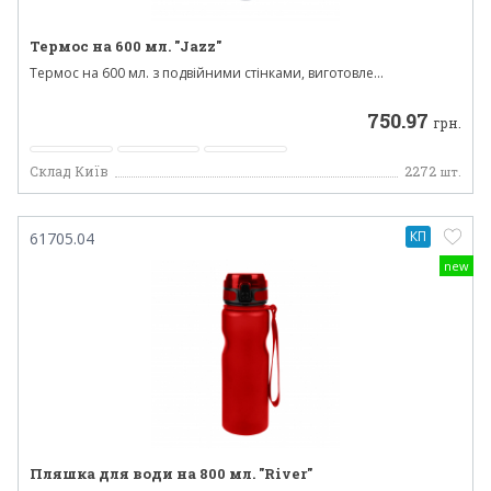
Термос на 600 мл. "Jazz"
Термос на 600 мл. з подвійними стінками, виготовле...
750.97
грн.
Склад Київ
2272
шт.
КП
61705.04
new
Пляшка для води на 800 мл. "River"