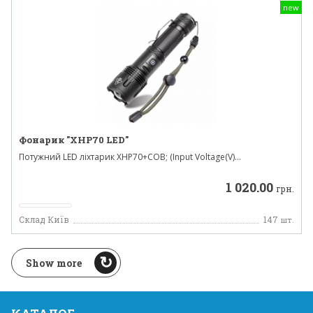
new
Фонарик "XHP70 LED"
Потужний LED ліхтарик XHP70+COB; (Input Voltage(V)...
1 020.00
грн.
Склад Київ
147
шт.
Show more