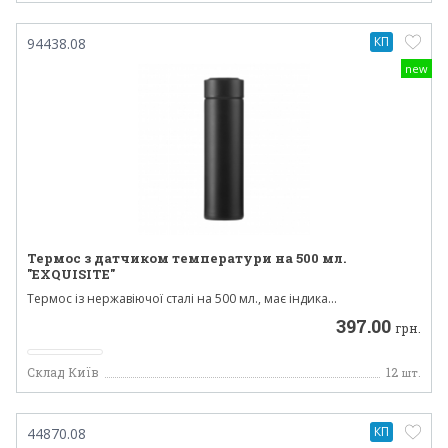
КП
94438.08
new
Термос з датчиком температури на 500 мл.
"EXQUISITE"
Термос із нержавіючої сталі на 500 мл., має індика...
397.00
грн.
Склад Київ
12
шт.
КП
44870.08