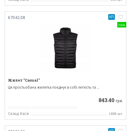
КП
67042.08
new
Жилет "Casual"
Ця простьобана жилетка поєднує в собі легкість та ...
843.40
грн.
Склад Київ
1466
шт.
КП