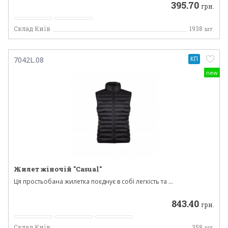
395.70
грн.
Склад Київ
1938
шт.
КП
7042L.08
new
Жилет жіночій "Casual"
Ця простьобана жилетка поєднує в собі легкість та ...
843.40
грн.
Склад Київ
358
шт.