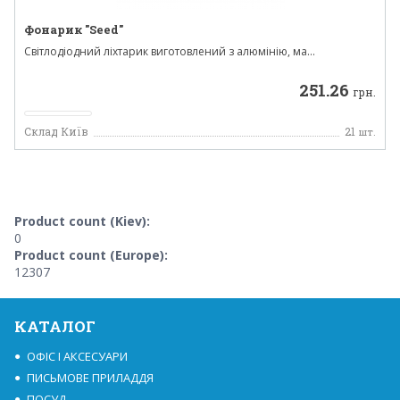
Фонарик "Seed"
Світлодіодний ліхтарик виготовлений з алюмінію, ма...
251.26
грн.
Склад Київ
21
шт.
Product count (Kiev):
0
Product count (Europe):
12307
КАТАЛОГ
ОФІС І АКСЕСУАРИ
ПИСЬМОВЕ ПРИЛАДДЯ
ПОСУД