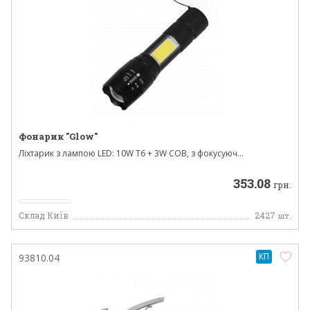
Фонарик "Glow"
Ліхтарик з лампою LED: 10W T6 + 3W COB, з фокусуюч...
353.08
грн.
Склад Київ
2427
шт.
КП
93810.04