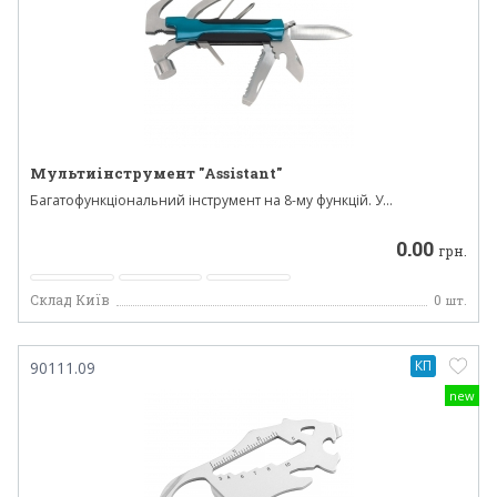
Мультиінструмент "Assistant"
Багатофункціональний інструмент на 8-му функцій. У...
0.00
грн.
Склад Київ
0
шт.
КП
90111.09
new