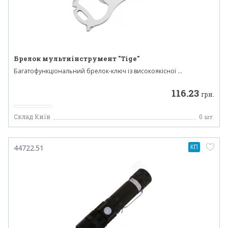
Брелок мультиінструмент "Tige"
Багатофункціональний брелок-ключ із високоякісної ...
116.23
грн.
Склад Київ
0
шт.
КП
44722.51