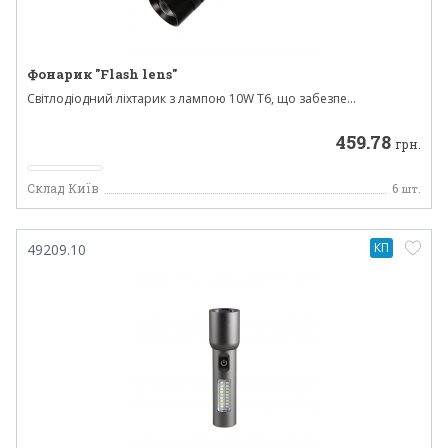
Фонарик "Flash lens"
Світлодіодний ліхтарик з лампою 10W T6, що забезпе...
459.78
грн.
Склад Київ
6
шт.
КП
49209.10