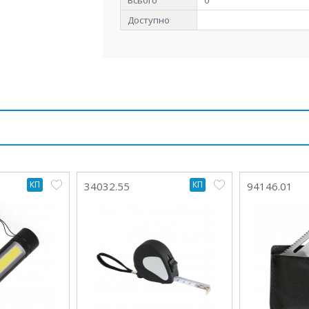
Всього
0
Доступно
КП
КП
34032.55
94146.01