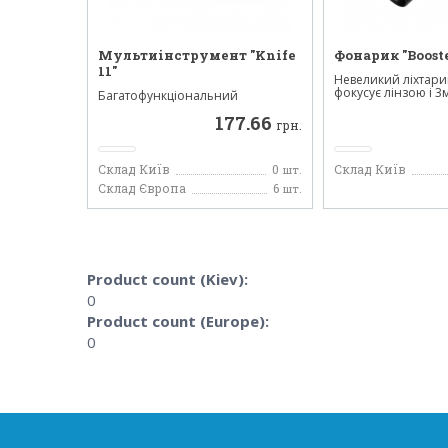
Мультиінструмент "Knife
Фонарик "Booste
11"
Невеликий ліхтари
фокусує лінзою і 3м
Багатофункціональний
кишеньковий ніж.
177.66
Виготовлений...
грн.
Склад Київ
0
Склад Київ
шт.
Склад Європа
6
шт.
Product count (Kiev):
0
Product count (Europe):
0