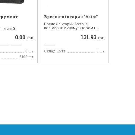
трумент
Брелок-ліхтарик "Astro"
Брелок-ліхтарик Astro, з
полімерним акумулятором н...
ональний
ржавіючої стал...
0.00
131.93
грн.
грн.
0
Склад Київ
0
шт.
шт.
5108
шт.