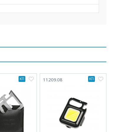
КП
КП
11209.08