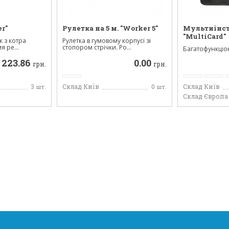
r"
Рулетка на 5 м. "Worker 5"
Мультиінс
"MultiCard"
к з котра
Рулетка в гумовому корпусі зі
я ре...
стопором стрічки. Ро...
Багатофункці
інструмент з не
223.86
0.00
грн.
грн.
3
Склад Київ
0
Склад Київ
шт.
шт.
Склад Європа