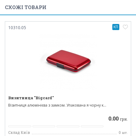
СХОЖІ ТОВАРИ
КП
10310.05
Визитница "Bigcard"
Візитниця алюмінієва з замком. Упакована я чорну к...
0.00
грн.
Склад Київ
0
шт.