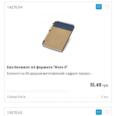
КП
14270.04
Еко блокнот А6 формата "Note S"
Блокнот на 60 аркушів виготовлений з вдруге переро...
51.49
грн.
Склад Київ
0
шт.
КП
13070.03