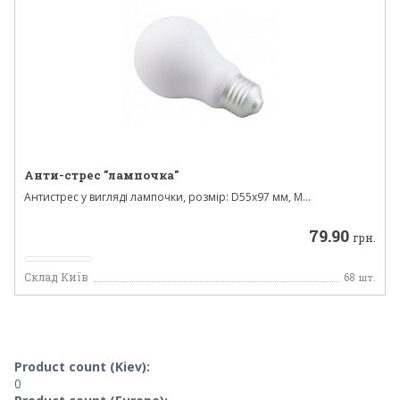
Анти-стрес "лампочка"
Антистрес у вигляді лампочки, розмір: D55х97 мм, М...
79.90
грн.
Склад Київ
68
шт.
Product count (Kiev):
0