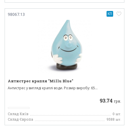
КП
98067.13
Антистрес крапля "Millu Blue"
Антистрес у вигляді краплі води. Розмір виробу: 65...
93.74
грн.
Склад Київ
0
шт.
Склад Європа
9588
шт.