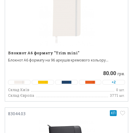
Блокнот А6 формату "Trim mini"
Блокнот А6 формату на 96 аркушів кремового кольору...
80.00
грн.
+2
Склад Київ
0
шт.
Склад Європа
3771
шт.
КП
83044.03