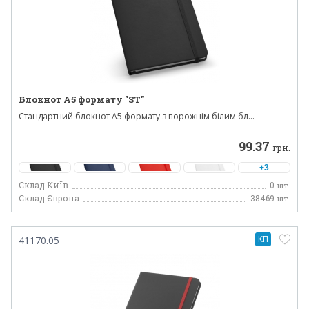
Блокнот А5 формату "ST"
Стандартний блокнот А5 формату з порожнім білим бл...
99.37
грн.
+3
Склад Київ
0
шт.
Склад Європа
38469
шт.
КП
41170.05