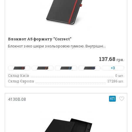
Блокнот А5 формату "Correct"
Блокнот з еко шкіри з кольоровою гумкою. Внутрішні...
137.68
грн.
+3
Склад Київ
0
шт.
Склад Європа
17286
шт.
КП
4130B.08