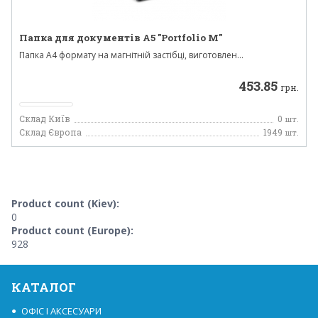
Папка для документів А5 "Portfolio M"
Папка A4 формату на магнітній застібці, виготовлен...
453.85
грн.
Склад Київ
0
шт.
Склад Європа
1949
шт.
Product count (Kiev):
0
Product count (Europe):
928
КАТАЛОГ
ОФІС І АКСЕСУАРИ