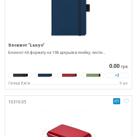
Блокнот "Lanyo"
Блокнот А6 формату на 198 аркушів в лінійку, листи...
0.00
грн.
+2
Склад Київ
0
шт.
КП
10310.05