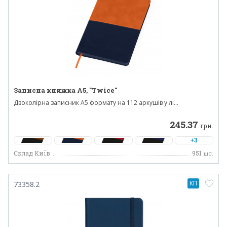
Записна книжка A5, "Twice"
Двоколірна записник А5 формату на 112 аркушів у лі...
245.37
грн.
+3
Склад Київ
951
шт.
КП
73358.2