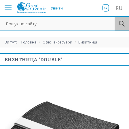
RU
Увійти
Пошук по сайту
Ви тут:
Головна
/
Офіс і аксесуари
/
Визитниці
ВИЗИТНИЦА "DOUBLE"