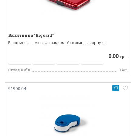
Визитница "Bigcard"
Візитниця алюмінієва з замком. Упакована я чорну к...
0.00
грн.
Склад Київ
0
шт.
КП
91900.04