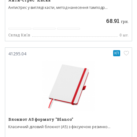
Анти-стрес "Каска"
Антистрес у вигляді касти, метод нанесення тамподр...
68.91
грн.
Склад Київ
0
шт.
КП
41295.04
Блокнот A5 формату "Blanco"
Класичний діловий блокнот (А5) з фіксуючою резинко...