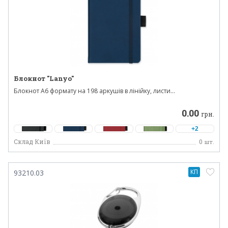
Блокнот "Lanyo"
Блокнот А6 формату на 198 аркушів в лінійку, листи...
0.00
грн.
+2
Склад Київ
0
шт.
КП
93210.03