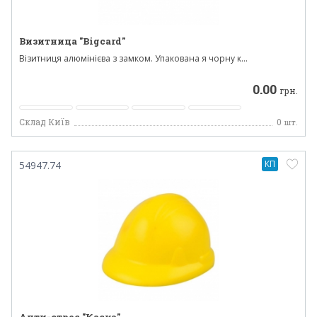
Визитница "Bigcard"
Візитниця алюмінієва з замком. Упакована я чорну к...
0.00
грн.
Склад Київ
0
шт.
КП
54947.74