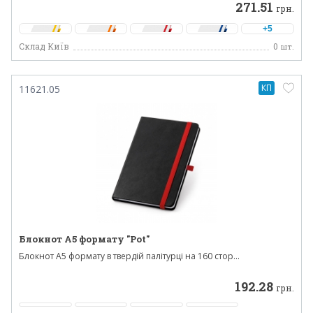
271.51
грн.
+5
Склад Київ
0
шт.
КП
11621.05
Блокнот А5 формату "Pot"
Блокнот A5 формату в твердій палітурці на 160 стор...
192.28
грн.