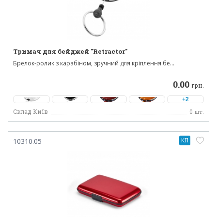
Тримач для бейджей "Retractor"
Брелок-ролик з карабіном, зручний для кріплення бе...
0.00
грн.
+2
Склад Київ
0
шт.
КП
10310.05