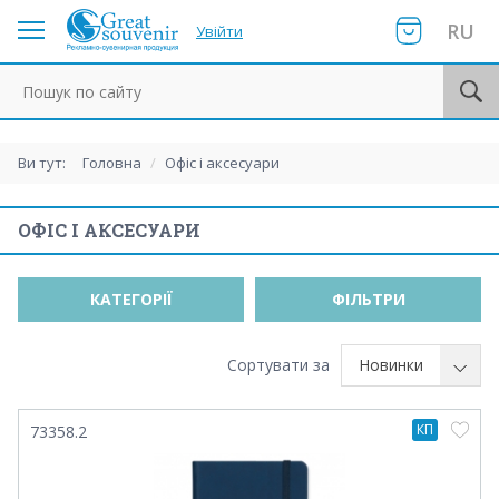
RU
Увійти
Пошук по сайту
Ви тут:
Головна
/
Офіс і аксесуари
ОФІС І АКСЕСУАРИ
КАТЕГОРІЇ
ФІЛЬТРИ
Сортувати за
Новинки
КП
73358.2