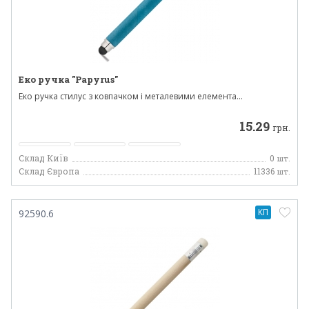
Еко ручка "Papyrus"
Еко ручка стилус з ковпачком і металевими елемента...
15.29
грн.
Склад Київ
0
шт.
Склад Європа
11336
шт.
КП
92590.6