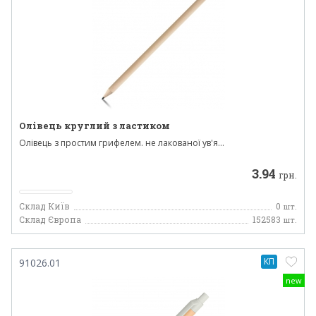
Олівець круглий з ластиком
Олівець з простим грифелем. не лакованої ув'я...
3.94
грн.
Склад Київ
0
шт.
Склад Європа
152583
шт.
КП
91026.01
new