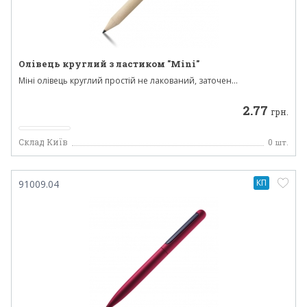
Олівець круглий з ластиком "Mini"
Міні олівець круглий простій не лакований, заточен...
2.77
грн.
Склад Київ
0
шт.
КП
91009.04