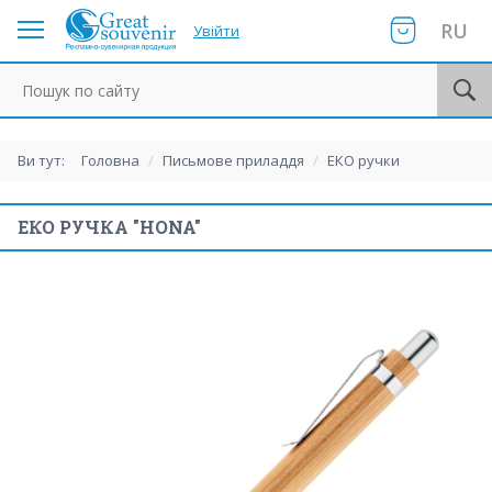
RU
Увійти
Пошук по сайту
Ви тут:
Головна
/
Письмове приладдя
/
ЕКО ручки
ЕКО РУЧКА "HONA"