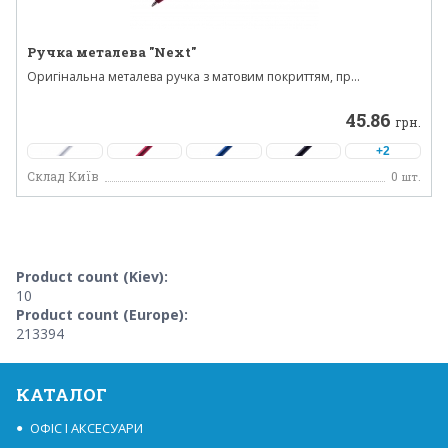
Ручка металева "Next"
Оригінальна металева ручка з матовим покриттям, пр...
45.86
грн.
+2
Склад Київ
0
шт.
Product count (Kiev):
10
Product count (Europe):
213394
КАТАЛОГ
ОФІС І АКСЕСУАРИ