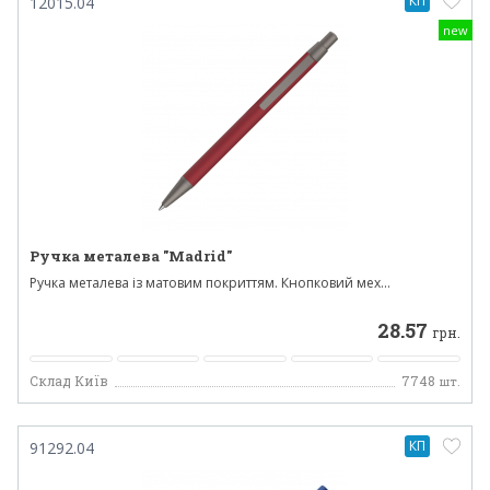
КП
12015.04
new
Ручка металева "Madrid"
Ручка металева із матовим покриттям. Кнопковий мех...
28.57
грн.
Склад Київ
7748
шт.
КП
91292.04