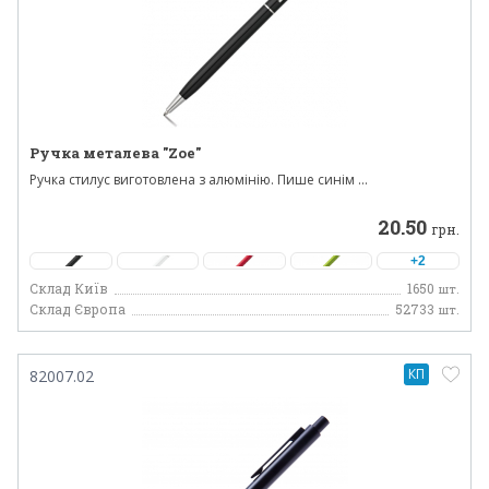
Ручка металева "Zoe"
Ручка стилус виготовлена ​​з алюмінію. Пише синім ...
20.50
грн.
+2
Склад Київ
1650
шт.
Склад Європа
52733
шт.
КП
82007.02