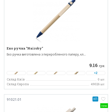
Еко ручка "Nairoby"
Еко ручка виготовлена ​​з переробленого паперу, кл...
9.16
грн.
+2
Склад Київ
0
шт.
Склад Європа
49026
шт.
КП
91021.01
new