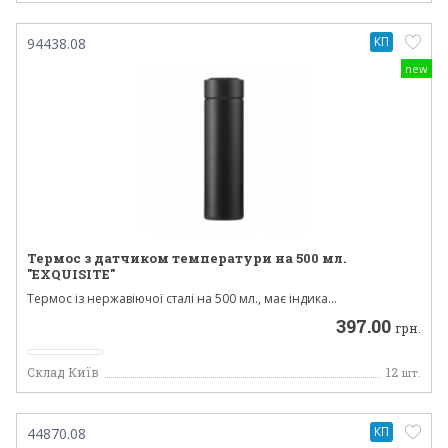
КП
94438.08
new
Термос з датчиком температури на 500 мл.
"EXQUISITE"
Термос із нержавіючої сталі на 500 мл., має індика...
397.00
грн.
Склад Київ
12
шт.
КП
44870.08