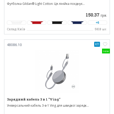
Футболка Gildan® Light Cotton: Ця лінійка поєднує...
150.37
грн.
+6
Склад Київ
5818
шт.
КП
48086.10
new
Зарядний кабель 3 в 1 "Ving"
Універсальний кабель 3-в-1 Ving для швидкої зарядк...