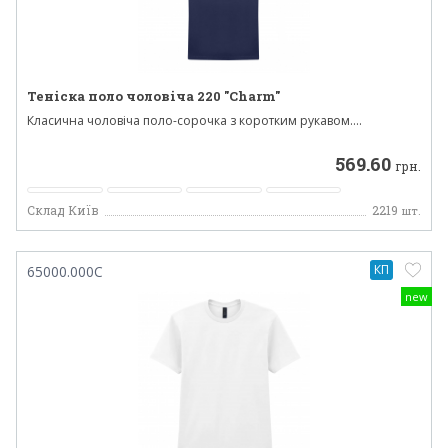
Теніска поло чоловіча 220 "Charm"
Класична чоловіча поло-сорочка з коротким рукавом....
569.60
грн.
Склад Київ
2219
шт.
КП
65000.000C
new