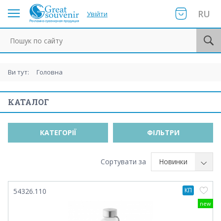
RU
Увійти
Пошук по сайту
Ви тут:
Головна
КАТАЛОГ
КАТЕГОРІЇ
ФІЛЬТРИ
Сортувати за
Новинки
КП
54326.110
new