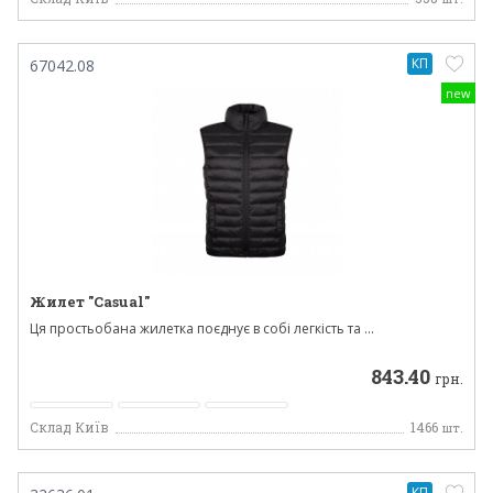
КП
67042.08
new
Жилет "Casual"
Ця простьобана жилетка поєднує в собі легкість та ...
843.40
грн.
Склад Київ
1466
шт.
КП