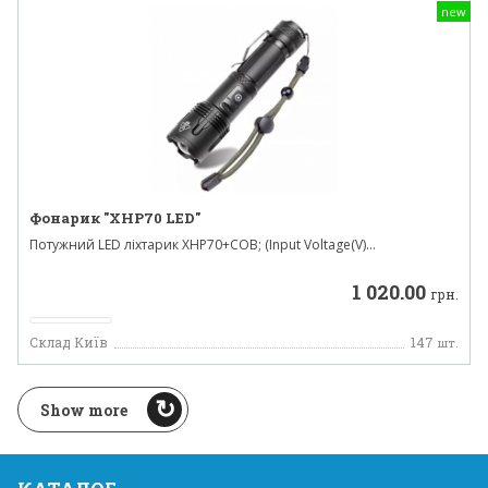
new
Фонарик "XHP70 LED"
Потужний LED ліхтарик XHP70+COB; (Input Voltage(V)...
1 020.00
грн.
Склад Київ
147
шт.
Show more