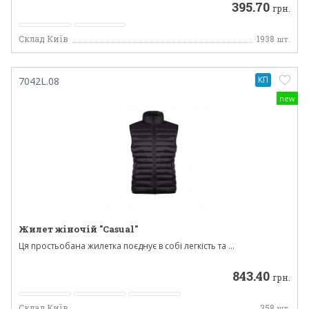
395.70
грн.
Склад Київ
1938
шт.
КП
7042L.08
new
Жилет жіночій "Casual"
Ця простьобана жилетка поєднує в собі легкість та ...
843.40
грн.
Склад Київ
358
шт.