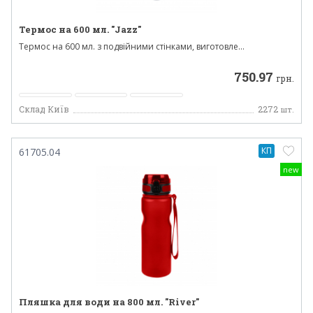
Термос на 600 мл. "Jazz"
Термос на 600 мл. з подвійними стінками, виготовле...
750.97
грн.
Склад Київ
2272
шт.
КП
61705.04
new
Пляшка для води на 800 мл. "River"