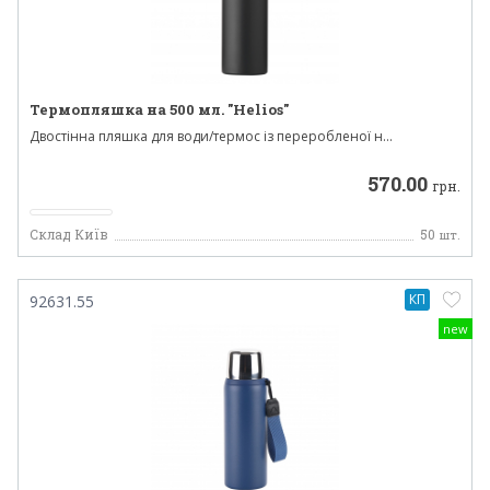
Термопляшка на 500 мл. "Helios"
Двостінна пляшка для води/термос із переробленої н...
570.00
грн.
Склад Київ
50
шт.
КП
92631.55
new