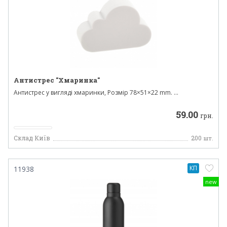
Антистрес "Хмаринка"
Антистрес у вигляді хмаринки, Розмір 78×51×22 mm. ...
59.00
грн.
Склад Київ
200
шт.
КП
11938
new