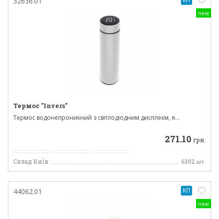
32636.01
new
Термос "Invers"
Термос водонепроникний з світлодіодним дисплеєм, я...
271.10
грн.
Склад Київ
6392
шт.
КП
44062.01
new