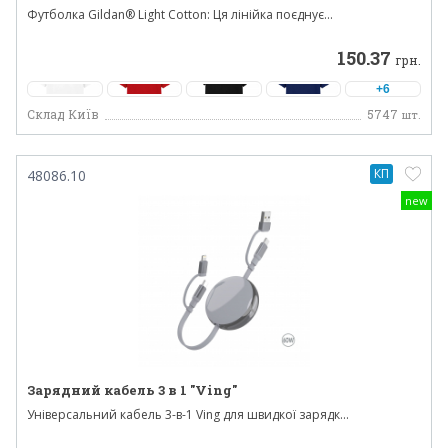
Футболка Gildan® Light Cotton: Ця лінійка поєднує...
150.37
грн.
+6
Склад Київ
5747
шт.
КП
48086.10
new
Зарядний кабель 3 в 1 "Ving"
Універсальний кабель 3-в-1 Ving для швидкої зарядк...