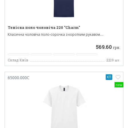
Теніска поло чоловіча 220 "Charm"
Класична чоловіча поло-сорочка з коротким рукавом....
569.60
грн.
Склад Київ
2219
шт.
КП
65000.000C
new