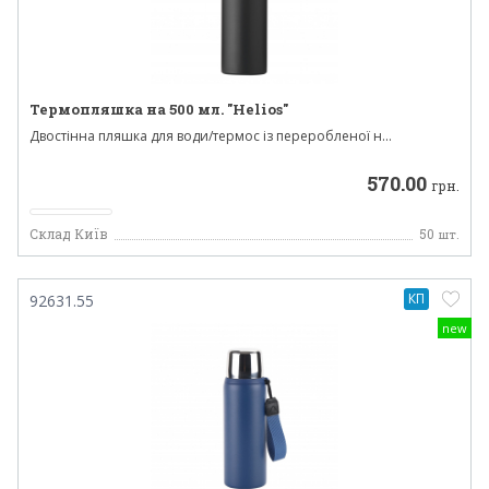
Термопляшка на 500 мл. "Helios"
Двостінна пляшка для води/термос із переробленої н...
570.00
грн.
Склад Київ
50
шт.
КП
92631.55
new