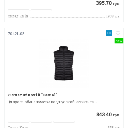
395.70
грн.
Склад Київ
1938
шт.
КП
7042L.08
new
Жилет жіночій "Casual"
Ця простьобана жилетка поєднує в собі легкість та ...
843.40
грн.
Склад Київ
358
шт.