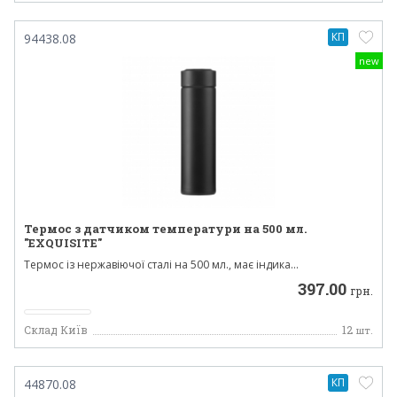
КП
94438.08
new
Термос з датчиком температури на 500 мл.
"EXQUISITE"
Термос із нержавіючої сталі на 500 мл., має індика...
397.00
грн.
Склад Київ
12
шт.
КП
44870.08