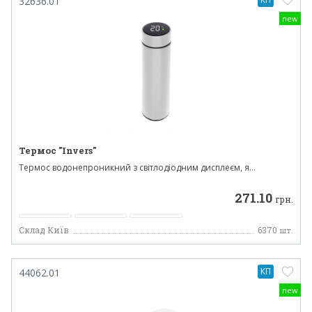
32636.01
new
Термос "Invers"
Термос водонепроникний з світлодіодним дисплеєм, я...
271.10
грн.
Склад Київ
6370
шт.
КП
44062.01
new