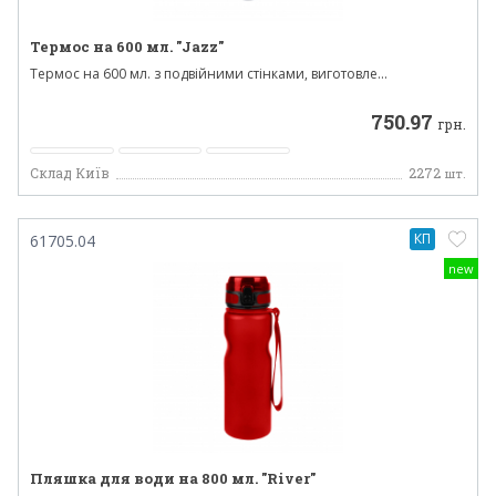
Термос на 600 мл. "Jazz"
Термос на 600 мл. з подвійними стінками, виготовле...
750.97
грн.
Склад Київ
2272
шт.
КП
61705.04
new
Пляшка для води на 800 мл. "River"