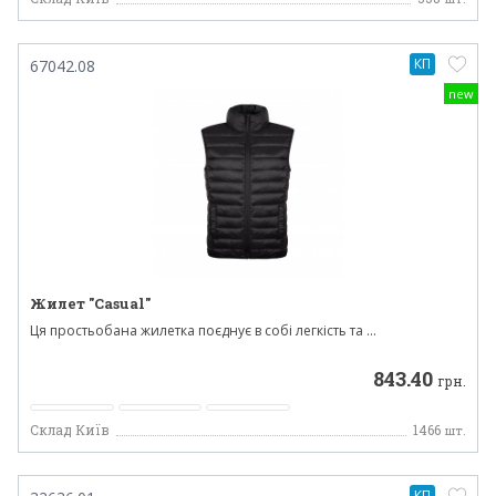
КП
67042.08
new
Жилет "Casual"
Ця простьобана жилетка поєднує в собі легкість та ...
843.40
грн.
Склад Київ
1466
шт.
КП