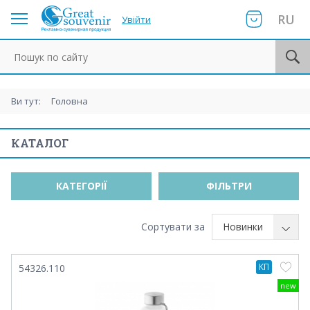
RU
Увійти
Пошук по сайту
Ви тут:
Головна
КАТАЛОГ
КАТЕГОРІЇ
ФІЛЬТРИ
Сортувати за
Новинки
КП
54326.110
new