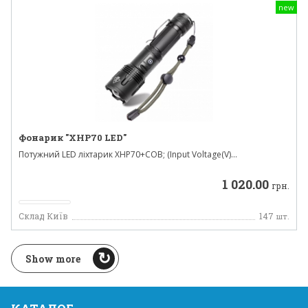
new
Фонарик "XHP70 LED"
Потужний LED ліхтарик XHP70+COB; (Input Voltage(V)...
1 020.00
грн.
Склад Київ
147
шт.
Show more