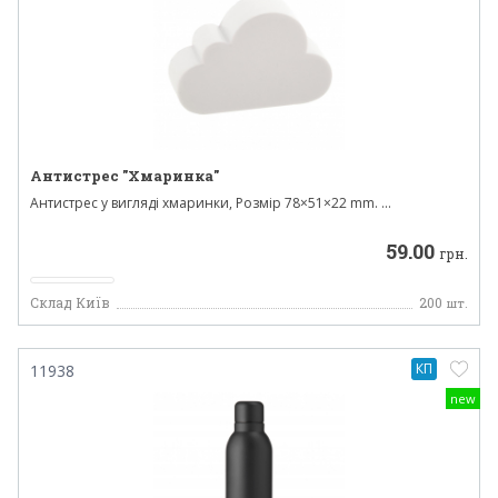
Антистрес "Хмаринка"
Антистрес у вигляді хмаринки, Розмір 78×51×22 mm. ...
59.00
грн.
Склад Київ
200
шт.
КП
11938
new