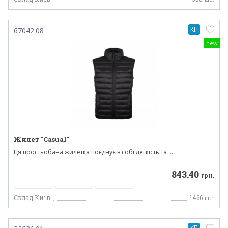
КП
67042.08
new
Жилет "Casual"
Ця простьобана жилетка поєднує в собі легкість та ...
843.40
грн.
Склад Київ
1466
шт.
КП