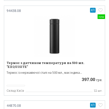
КП
94438.08
new
Термос з датчиком температури на 500 мл.
"EXQUISITE"
Термос із нержавіючої сталі на 500 мл., має індика...
397.00
грн.
Склад Київ
12
шт.
КП
44870.08