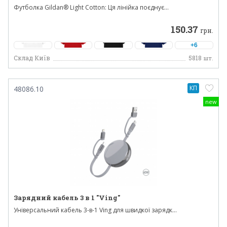
Футболка Gildan® Light Cotton: Ця лінійка поєднує...
150.37
грн.
+6
Склад Київ
5818
шт.
КП
48086.10
new
Зарядний кабель 3 в 1 "Ving"
Універсальний кабель 3-в-1 Ving для швидкої зарядк...