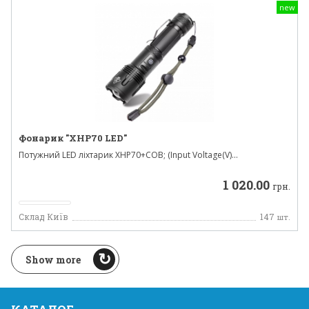
new
Фонарик "XHP70 LED"
Потужний LED ліхтарик XHP70+COB; (Input Voltage(V)...
1 020.00
грн.
Склад Київ
147
шт.
Show more