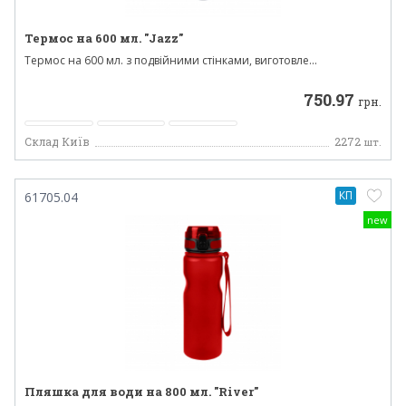
Термос на 600 мл. "Jazz"
Термос на 600 мл. з подвійними стінками, виготовле...
750.97
грн.
Склад Київ
2272
шт.
КП
61705.04
new
Пляшка для води на 800 мл. "River"