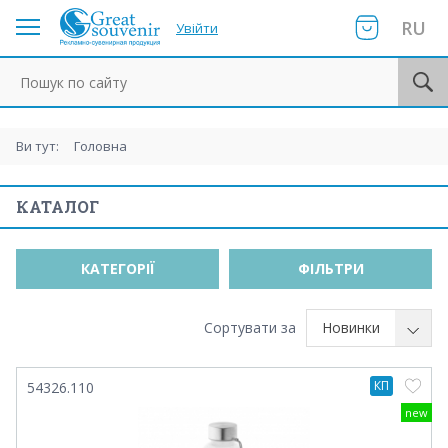
RU
Увійти
Пошук по сайту
Ви тут:
Головна
КАТАЛОГ
КАТЕГОРІЇ
ФІЛЬТРИ
Сортувати за
Новинки
КП
54326.110
new