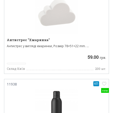
Антистрес "Хмаринка"
Антистрес у вигляді хмаринки, Розмір 78×51×22 mm. ...
59.00
грн.
Склад Київ
200
шт.
КП
11938
new