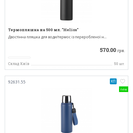
Термопляшка на 500 мл. "Helios"
Двостінна пляшка для води/термос із переробленої н...
570.00
грн.
Склад Київ
50
шт.
КП
92631.55
new