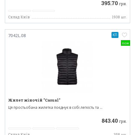
395.70
грн.
Склад Київ
1938
шт.
КП
7042L.08
new
Жилет жіночій "Casual"
Ця простьобана жилетка поєднує в собі легкість та ...
843.40
грн.
Склад Київ
358
шт.