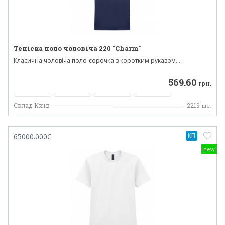
Теніска поло чоловіча 220 "Charm"
Класична чоловіча поло-сорочка з коротким рукавом....
569.60
грн.
Склад Київ
2219
шт.
КП
65000.000C
new