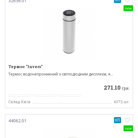
32636.01
new
Термос "Invers"
Термос водонепроникний з світлодіодним дисплеєм, я...
271.10
грн.
Склад Київ
6372
шт.
КП
44062.01
new