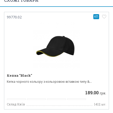
СХОЖІ ТОВАРИ
КП
99770.02
Кепка "Black"
Кепка чорного кольору з кольоровою вставкою типу &...
189.00
грн.
Склад Київ
1412
шт.