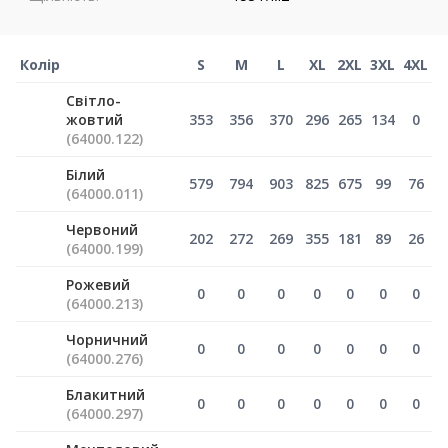
Колір
S
M
L
XL
2XL
3XL
4XL
Світло-
жовтий
353
356
370
296
265
134
0
(64000.122)
Білий
579
794
903
825
675
99
76
(64000.011)
Червоний
202
272
269
355
181
89
26
(64000.199)
Рожевий
0
0
0
0
0
0
0
(64000.213)
Чорничний
0
0
0
0
0
0
0
(64000.276)
Блакитний
0
0
0
0
0
0
0
(64000.297)