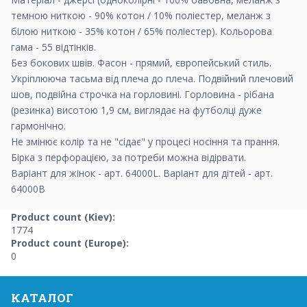
темною ниткою - 90% котон / 10% поліестер, меланж з
білою ниткою - 35% котон / 65% поліестер). Кольорова
гама - 55 відтінків.
Без бокових швів. Фасон - прямий, європейський стиль.
Укріплююча тасьма від плеча до плеча. Подвійний плечовий
шов, подвійна строчка на горловині. Горловина - рібана
(резинка) висотою 1,9 см, виглядає на футболці дуже
гармонічно.
Не змінює колір та не "сідає" у процесі носіння та прання.
Бірка з перфорацією, за потреби можна відірвати.
Варіант для жінок - арт. 64000L. Варіант для дітей - арт.
64000В
Product count (Kiev):
1774
Product count (Europe):
0
КАТАЛОГ