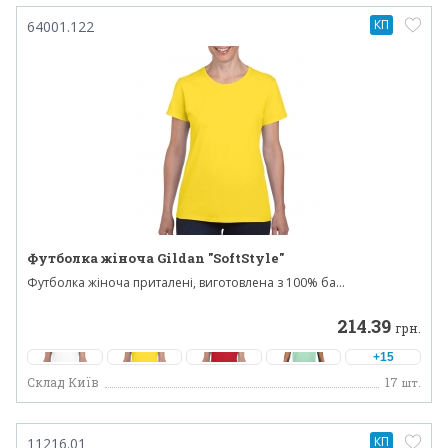
КП
64001.122
Футболка жіноча Gildan "SoftStyle"
Футболка жіноча приталені, виготовлена ​​з 100% ба...
214.39
грн.
+15
Склад Київ
17
шт.
КП
11216.01