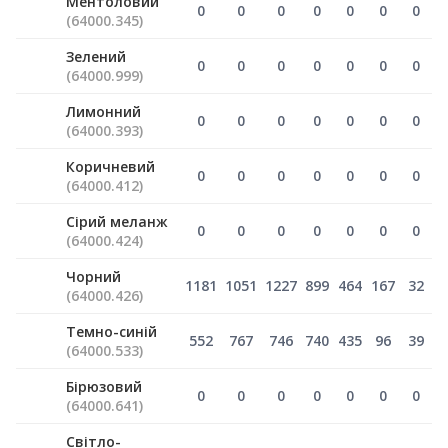
Ментоловий
0
0
0
0
0
0
0
(64000.345)
Зелений
0
0
0
0
0
0
0
(64000.999)
Лимонний
0
0
0
0
0
0
0
(64000.393)
Коричневий
0
0
0
0
0
0
0
(64000.412)
Сірий меланж
0
0
0
0
0
0
0
(64000.424)
Чорний
1181
1051
1227
899
464
167
32
(64000.426)
Темно-синій
552
767
746
740
435
96
39
(64000.533)
Бірюзовий
0
0
0
0
0
0
0
(64000.641)
Світло-