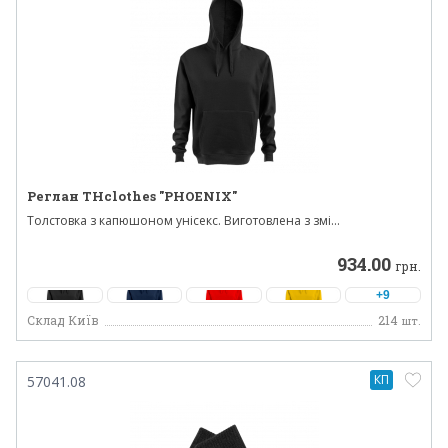
Реглан THclothes "PHOENIX"
Толстовка з капюшоном унісекс. Виготовлена ​​з змі...
934.00
грн.
+9
Склад Київ
214
шт.
КП
57041.08