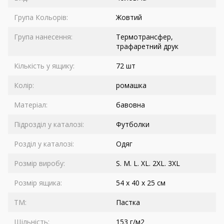
Група Кольорів:
Жовтий
Група нанесення:
Термотрансфер,
трафаретний друк
Кількість у ящику:
72 шт
Колір:
ромашка
Матеріал:
бавовна
Підрозділ у каталозі:
Футболки
Розділ у каталозі:
Одяг
Розмір виробу:
S. M. L. XL. 2XL. 3XL
Розмір ящика:
54 x 40 x 25 см
ТМ:
Пастка
Щільність:
153 г/м2