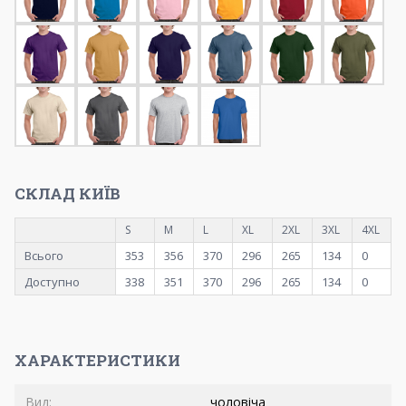
СКЛАД КИЇВ
S
M
L
XL
2XL
3XL
4XL
Всього
353
356
370
296
265
134
0
Доступно
338
351
370
296
265
134
0
ХАРАКТЕРИСТИКИ
Вид:
чоловіча