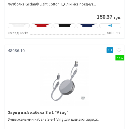
Футболка Gildan® Light Cotton: Ця лінійка поєднує...
150.37
грн.
+6
Склад Київ
5818
шт.
КП
48086.10
new
Зарядний кабель 3 в 1 "Ving"
Універсальний кабель 3-в-1 Ving для швидкої зарядк...