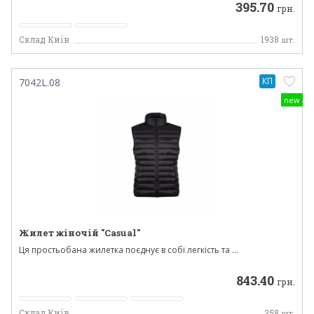
395.70
грн.
Склад Київ
1938
шт.
КП
7042L.08
new
Жилет жіночій "Casual"
Ця простьобана жилетка поєднує в собі легкість та ...
843.40
грн.
Склад Київ
358
шт.