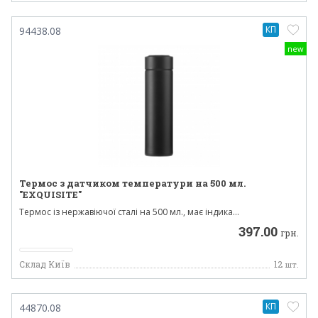
КП
94438.08
new
Термос з датчиком температури на 500 мл.
"EXQUISITE"
Термос із нержавіючої сталі на 500 мл., має індика...
397.00
грн.
Склад Київ
12
шт.
КП
44870.08