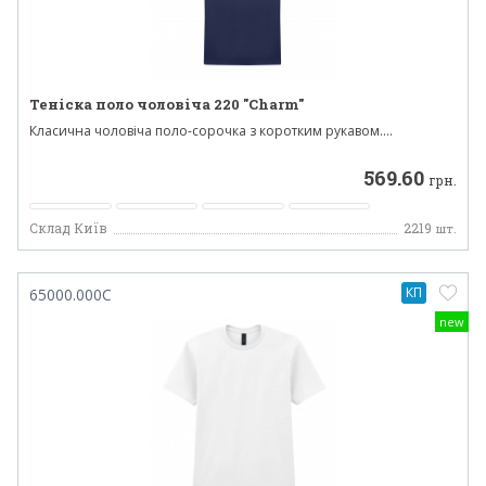
Теніска поло чоловіча 220 "Charm"
Класична чоловіча поло-сорочка з коротким рукавом....
569.60
грн.
Склад Київ
2219
шт.
КП
65000.000C
new