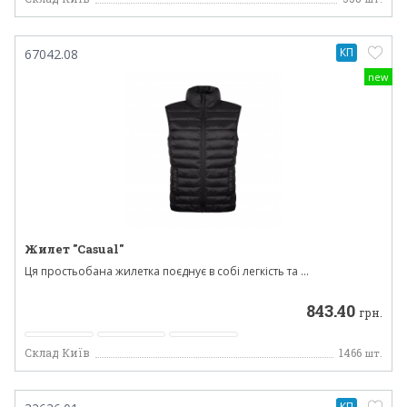
КП
67042.08
new
Жилет "Casual"
Ця простьобана жилетка поєднує в собі легкість та ...
843.40
грн.
Склад Київ
1466
шт.
КП