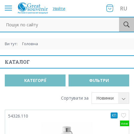
RU
Увійти
Пошук по сайту
Ви тут:
Головна
КАТАЛОГ
КАТЕГОРІЇ
ФІЛЬТРИ
Сортувати за
Новинки
КП
54326.110
new