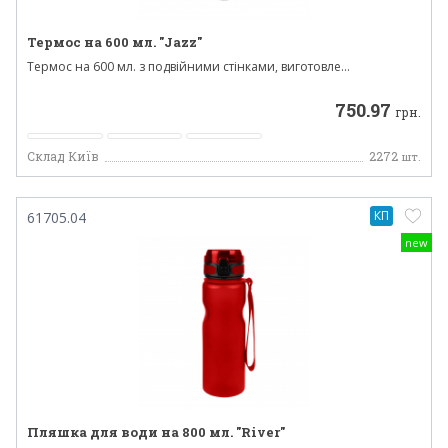
Термос на 600 мл. "Jazz"
Термос на 600 мл. з подвійними стінками, виготовле...
750.97
грн.
Склад Київ
2272
шт.
КП
61705.04
new
Пляшка для води на 800 мл. "River"