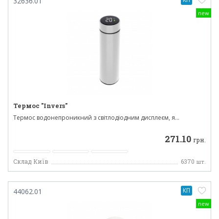
32636.01
new
Термос "Invers"
Термос водонепроникний з світлодіодним дисплеєм, я...
271.10
грн.
Склад Київ
6370
шт.
КП
44062.01
new