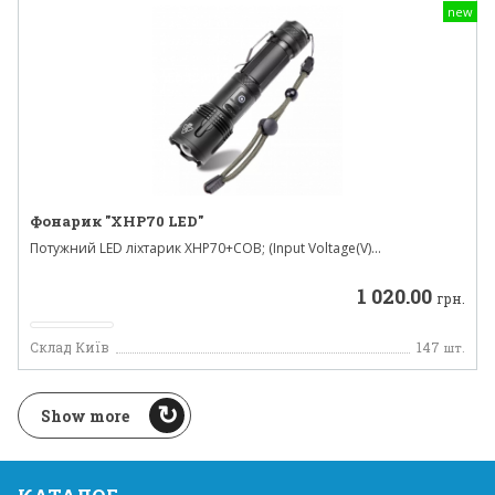
new
Фонарик "XHP70 LED"
Потужний LED ліхтарик XHP70+COB; (Input Voltage(V)...
1 020.00
грн.
Склад Київ
147
шт.
Show more