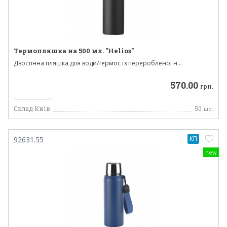
Термопляшка на 500 мл. "Helios"
Двостінна пляшка для води/термос із переробленої н...
570.00
грн.
Склад Київ
50
шт.
КП
92631.55
new