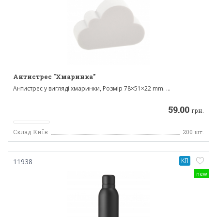
Антистрес "Хмаринка"
Антистрес у вигляді хмаринки, Розмір 78×51×22 mm. ...
59.00
грн.
Склад Київ
200
шт.
КП
11938
new