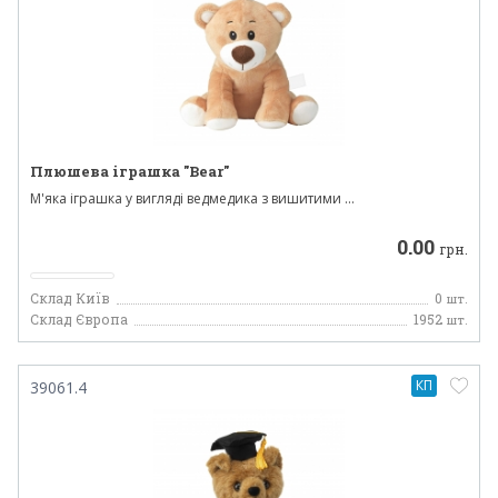
Плюшева іграшка "Bear"
М'яка іграшка у вигляді ведмедика з вишитими ...
0.00
грн.
Склад Київ
0
шт.
Склад Європа
1952
шт.
КП
39061.4