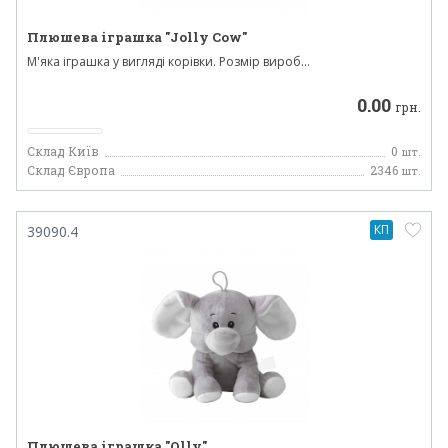
Плюшева іграшка "Jolly Cow"
М'яка іграшка у вигляді корівки. Розмір вироб...
0.00
грн.
Склад Київ
0
шт.
Склад Європа
2346
шт.
КП
39090.4
Плюшева іграшка "Olly"