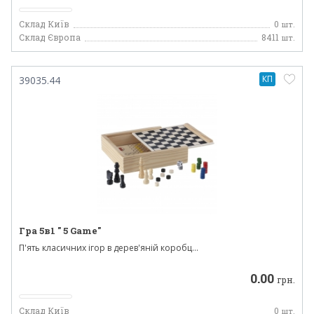
Склад Київ
0
шт.
Склад Європа
8411
шт.
КП
39035.44
Гра 5в1 " 5 Game"
П'ять класичних ігор в дерев'яній коробц...
0.00
грн.
Склад Київ
0
шт.