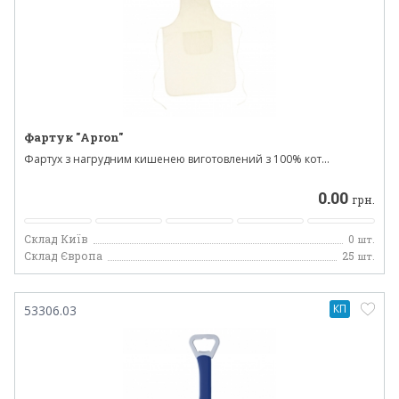
Фартук "Apron"
Фартух з нагрудним кишенею виготовлений з 100% кот...
0.00
грн.
Склад Київ
0
шт.
Склад Європа
25
шт.
КП
53306.03