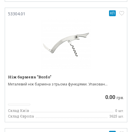
КП
53304.01
Ніж бармена "Bordo"
Металевий ніж бармена з трьома функціями. Упакован...
0.00
грн.
Склад Київ
0
шт.
Склад Європа
3625
шт.