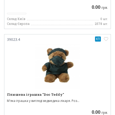
0.00
грн.
Склад Київ
0
шт.
Склад Європа
2578
шт.
КП
39023.4
Плюшева іграшка "Doc Teddy"
М'яка іграшка у вигляді ведмедика лікаря. Роз...
0.00
грн.