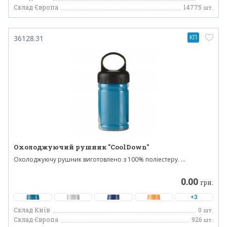
Склад Європа
14775
шт.
КП
36128.31
Охолоджуючий рушник "CoolDown"
Охолоджуючу рушник виготовлено з 100% поліестеру. ...
0.00
грн.
+3
Склад Київ
0
шт.
Склад Європа
926
шт.