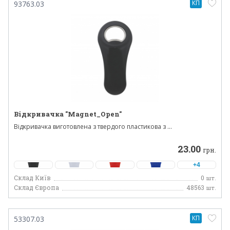
КП
93763.03
Відкривачка "Magnet_Open"
Відкривачка виготовлена ​​з твердого пластикова з ...
23.00
грн.
+4
Склад Київ
0
шт.
Склад Європа
48563
шт.
КП
53307.03