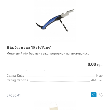
Ніж бармена "StyloVino"
Металевий ніж бармена з кольоровими вставками, ніж...
0.00
грн.
Склад Київ
0
шт.
Склад Європа
4641
шт.
КП
34630.41