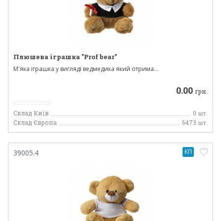
Плюшева іграшка "Prof bear"
М'яка іграшка у вигляді ведмедика який отрима...
0.00
грн.
Склад Київ
0
шт.
Склад Європа
6473
шт.
КП
39005.4