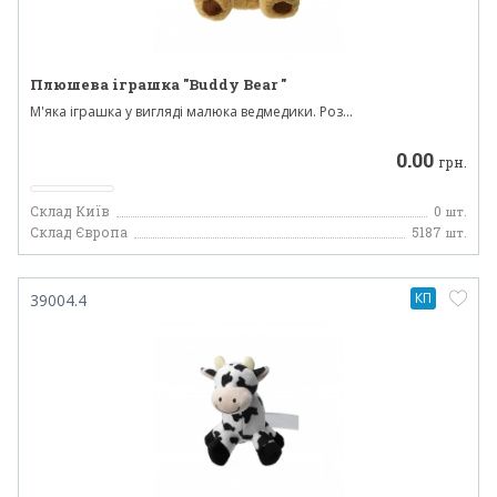
Плюшева іграшка "Buddy Bear "
М'яка іграшка у вигляді малюка ведмедики. Роз...
0.00
грн.
Склад Київ
0
шт.
Склад Європа
5187
шт.
КП
39004.4