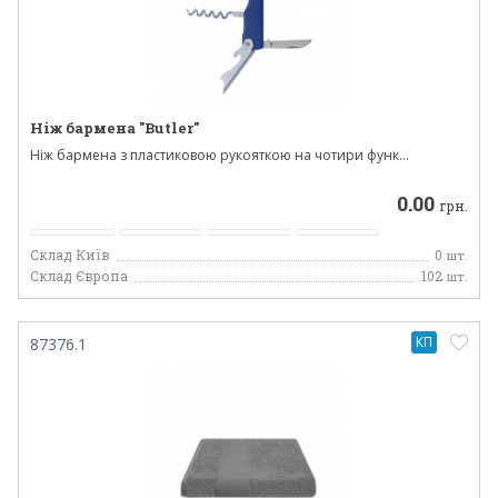
Ніж бармена "Butler"
Ніж бармена з пластиковою рукояткою на чотири функ...
0.00
грн.
Склад Київ
0
шт.
Склад Європа
102
шт.
КП
87376.1