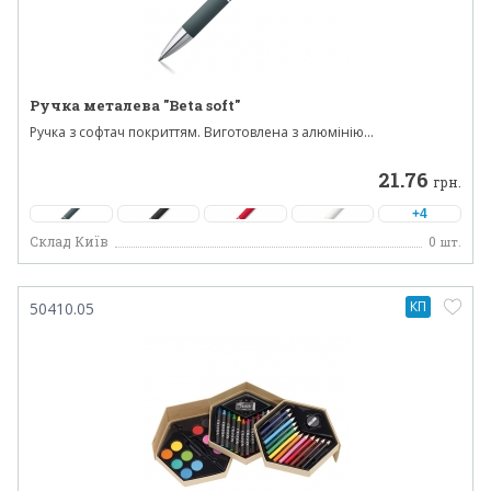
Ручка металева "Beta soft"
Ручка з софтач покриттям. Виготовлена ​​з алюмінію...
21.76
грн.
+4
Склад Київ
0
шт.
КП
50410.05