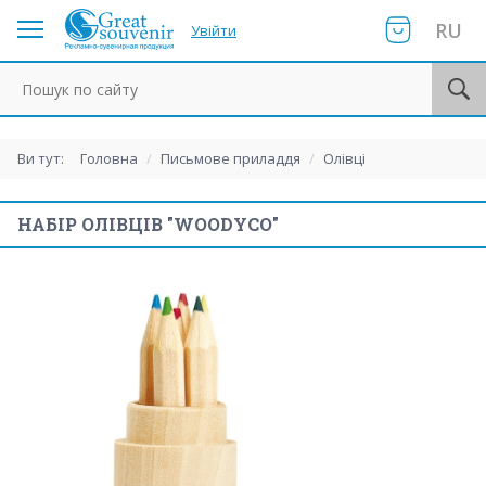
RU
Увійти
Пошук по сайту
Ви тут:
Головна
/
Письмове приладдя
/
Олівці
НАБІР ОЛІВЦІВ "WOODYCO"