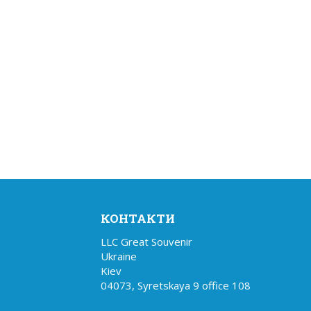
КОНТАКТИ
LLC Great Souvenir

Ukraine

Kiev

04073, Syretskaya 9 office 108