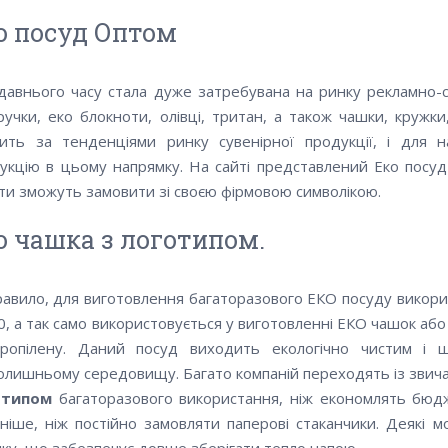
о посуд Оптом
давнього часу стала дуже затребувана на ринку рекламно-су
ручки, еко блокноти, олівці,
тритан, а також чашки, кружки,
ить за тенденціями ринку сувенірної продукції, і для н
укцію в цьому напрямку. На сайті представлений Еко посуд
нти зможуть замовити зі своєю фірмовою символікою.
о чашка з логотипом.
равило, для виготовлення багаторазового ЕКО посуду викорис
0, а так само використовується у виготовленні ЕКО чашок або 
пропілену. Даний посуд виходить екологічно чистим і
олишньому середовищу. Багато компаній переходять із звича
отипом
багаторазового використання, ніж економлять бюд
дніше, ніж постійно замовляти паперові стаканчики. Деякі 