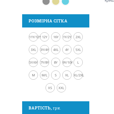
криш
РОЗМІРНА СІТКА
11Y/12Y
12Y
16Y
1Y/2Y
2XL
3XL
3Y/4Y
4XL
4Y
5XL
5Y/6Y
7Y/8Y
8Y
9Y/10Y
L
M
M/L
S
XL
XL/2XL
XS
XXL
ВАРТІСТЬ,
грн.