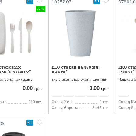
КП
КП
6
10252.07
97801.0
new
 столовых
ЕКО стакан на 480 мл"
ЕКО ста
ов "ECO Gusto"
Kenzu"
Tisana"
толових приладів з
Еко стакан з волокон пшениці
Чашка з 
едметів. Виготов...
на 380 мл. Метод нане...
та біороз
0.00
0.00
грн.
грн.
Київ
180
Склад Київ
0
Склад Ки
шт.
шт.
Склад Європа
3447
Склад Є
шт.
КП
03