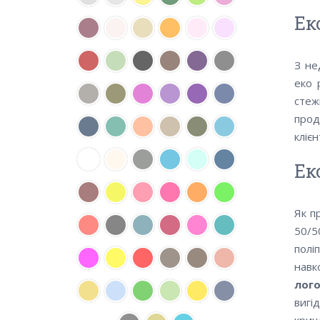
Ек
З не
еко 
стеж
прод
кліє
Ек
Як п
50/5
полі
навк
лог
вигі