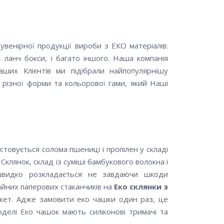
венірної продукції вироби з ЕКО матеріалів:
 ланч бокси, і багато іншого. Наша компанія
аших Клієнтів ми підібрали найпопулярнішу
 різної форми та кольорової гами, який Наші
товується солома пшениці і пропілен у складі
Склянок, склад із суміші бамбукового волокна і
 швидко розкладається не завдаючи шкоди
йних паперових стаканчиків на
Еко склянки з
жет. Адже замовити еко чашки один раз, це
моделі Еко чашок мають силіконові тримачі та