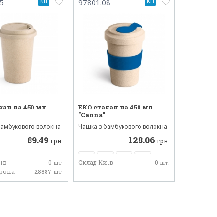
КП
КП
5
97801.08
кан на 450 мл.
ЕКО стакан на 450 мл.
"Canna"
бамбукового волокна
Чашка з бамбукового волокна
кладного полі...
та біорозкладного полі...
89.49
128.06
грн.
грн.
їв
0
Склад Київ
0
шт.
шт.
вропа
28887
шт.