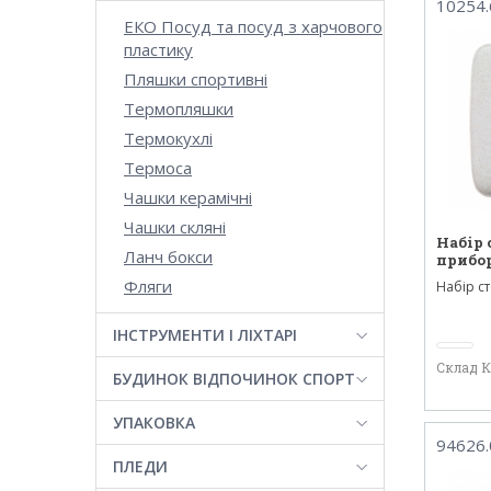
10254.
ЕКО Посуд та посуд з харчового
пластику
Пляшки спортивні
Термопляшки
Термокухлі
Термоса
Чашки керамічні
Чашки скляні
Набір
Ланч бокси
прибор
Фляги
Набір с
трьох пр
ІНСТРУМЕНТИ І ЛІХТАРІ
Склад 
БУДИНОК ВІДПОЧИНОК СПОРТ
УПАКОВКА
94626.
ПЛЕДИ