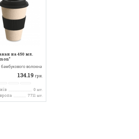
акан на 450 мл.
mon"
з бамбукового волокна
зкладного пол...
134.19
грн.
Київ
0
шт.
Європа
7711
шт.